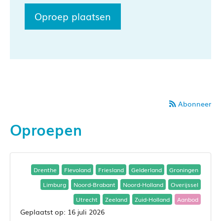
Oproep plaatsen
Abonneer
Oproepen
Drenthe
Flevoland
Friesland
Gelderland
Groningen
Limburg
Noord-Brabant
Noord-Holland
Overijssel
Utrecht
Zeeland
Zuid-Holland
Aanbod
16 juli 2026