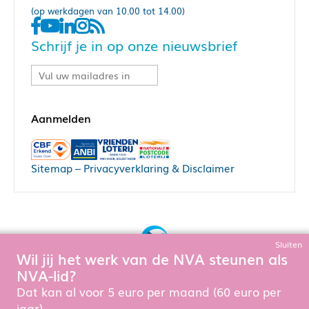
(op werkdagen van 10.00 tot 14.00)
Schrijf je in op onze nieuwsbrief
Sitemap
–
Privacyverklaring & Disclaimer
Sluiten
Wil jij het werk van de NVA steunen als
Bouw, hosting & onderhoud door:
NVA-lid?
Snowball Ecommerce
Dat kan al voor 5 euro per maand (60 euro per
jaar).