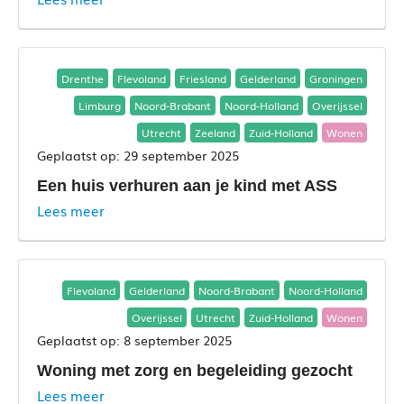
Drenthe
Flevoland
Friesland
Gelderland
Groningen
Limburg
Noord-Brabant
Noord-Holland
Overijssel
Utrecht
Zeeland
Zuid-Holland
Wonen
29 september 2025
Een huis verhuren aan je kind met ASS
Lees meer
Flevoland
Gelderland
Noord-Brabant
Noord-Holland
Overijssel
Utrecht
Zuid-Holland
Wonen
8 september 2025
Woning met zorg en begeleiding gezocht
Lees meer