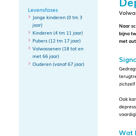
Dep
Levensfases
Volwa
Jonge kinderen (0 tm 3
jaar)
Naar sc
Kinderen (4 tm 11 jaar)
bijna t
Pubers (12 tm 17 jaar)
met aut
Volwassenen (18 tot en
met 66 jaar)
Signa
Ouderen (vanaf 67 jaar)
Gedrags
terugtr
zichzelf
Ook kan
depress
vaardig
Wat k