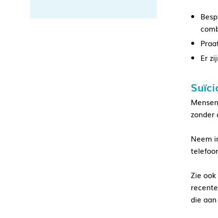
Bespr
comb
Praa
Er z
Suïci
Mensen 
zonder 
Neem in
telefoo
Zie ook
recente
die aan