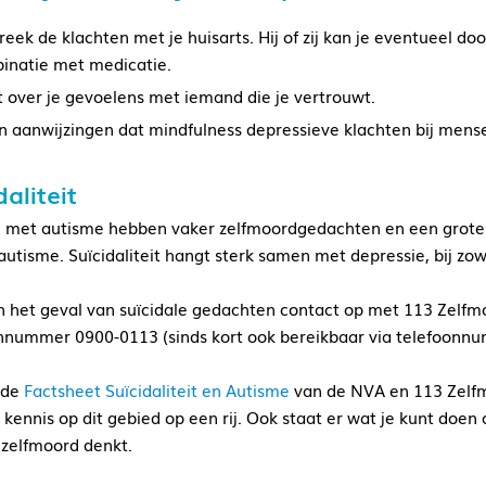
eek de klachten met je huisarts. Hij of zij kan je eventueel do
inatie met medicatie.
t over je gevoelens met iemand die je vertrouwt.
ijn aanwijzingen dat mindfulness depressieve klachten bij mens
daliteit
met autisme hebben vaker zelfmoordgedachten en een groter
autisme. Suïcidaliteit hangt sterk samen met depressie, bij z
 het geval van suïcidale gedachten contact op met 113 Zelfmoo
nnummer 0900-0113 (sinds kort ook bereikbaar via telefoonn
 de
Factsheet Suïcidaliteit en Autisme
van de NVA en 113 Zelfm
 kennis op dit gebied op een rij. Ook staat er wat je kunt doen
 zelfmoord denkt.