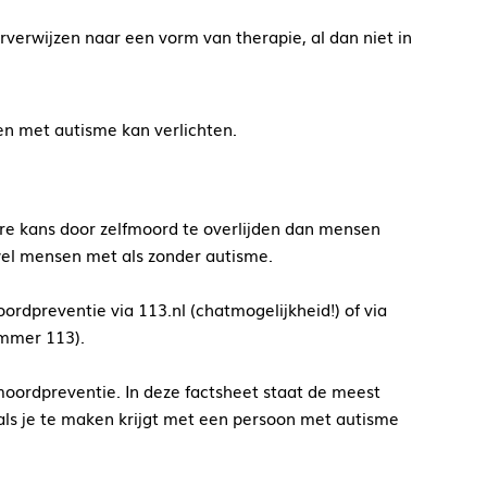
orverwijzen naar een vorm van therapie, al dan niet in
en met autisme kan verlichten.
e kans door zelfmoord te overlijden dan mensen
owel mensen met als zonder autisme.
rdpreventie via 113.nl (chatmogelijkheid!) of via
ummer 113).
oordpreventie. In deze factsheet staat de meest
 als je te maken krijgt met een persoon met autisme