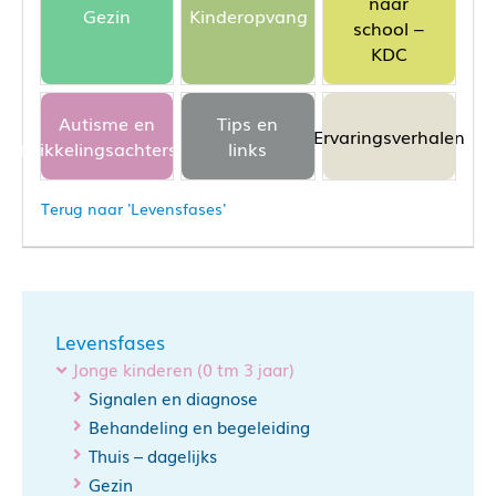
naar
Gezin
Kinderopvang
school –
KDC
Autisme en
Tips en
Ervaringsverhalen
ontwikkelingsachterstand
links
Terug naar 'Levensfases'
Levensfases
Jonge kinderen (0 tm 3 jaar)
Signalen en diagnose
Behandeling en begeleiding
Thuis – dagelijks
Gezin