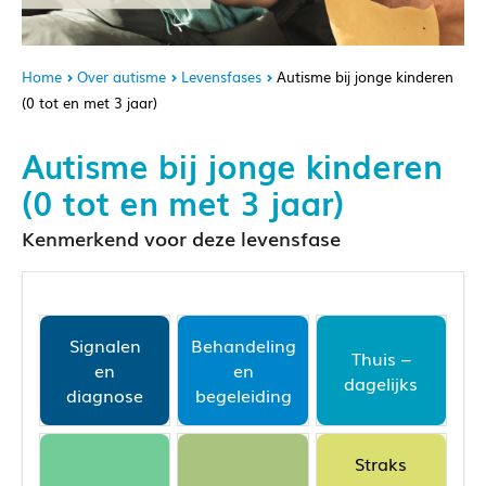
Home
Over autisme
Levensfases
Autisme bij jonge kinderen
(0 tot en met 3 jaar)
Autisme bij jonge kinderen
(0 tot en met 3 jaar)
Kenmerkend voor deze levensfase
Signalen
Behandeling
Thuis –
en
en
dagelijks
diagnose
begeleiding
Straks