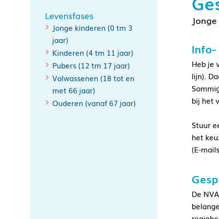
Ges
Levensfases
Jonge 
Jonge kinderen (0 tm 3
jaar)
Info-
Kinderen (4 tm 11 jaar)
Heb je 
Pubers (12 tm 17 jaar)
lijn). D
Volwassenen (18 tot en
Sommige
met 66 jaar)
bij het
Ouderen (vanaf 67 jaar)
Stuur e
het keu
(E-mail
Gesp
De NVA 
belange
regiobe