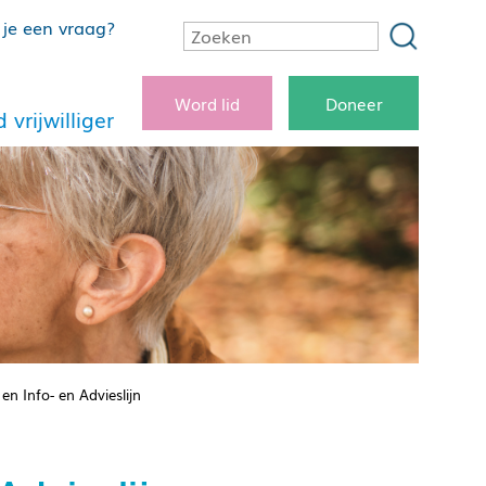
je een vraag?
Word lid
Doneer
 vrijwilliger
n Info- en Advieslijn