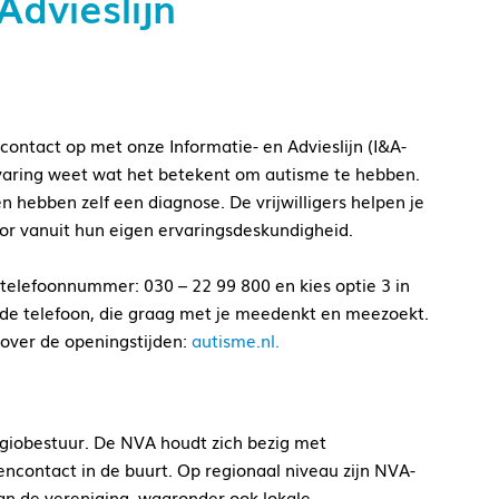
Advieslijn
ontact op met onze Informatie- en Advieslijn (I&A-
en ervaring weet wat het betekent om autisme te hebben.
 hebben zelf een diagnose. De vrijwilligers helpen je
oor vanuit hun eigen ervaringsdeskundigheid.
telefoonnummer: 030 – 22 99 800 en kies optie 3 in
n de telefoon, die graag met je meedenkt en meezoekt.
over de openingstijden:
autisme.nl.
giobestuur. De NVA houdt zich bezig met
ncontact in de buurt. Op regionaal niveau zijn NVA-
van de vereniging, waaronder ook lokale