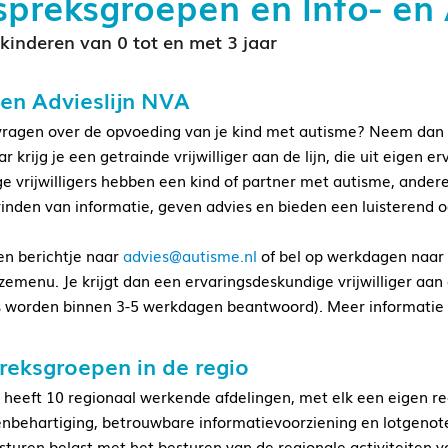
preksgroepen en Info- en 
kinderen van 0 tot en met 3 jaar
 en Advieslijn NVA
vragen over de opvoeding van je kind met autisme? Neem dan c
aar krijg je een getrainde vrijwilliger aan de lijn, die uit eig
 vrijwilligers hebben een kind of partner met autisme, anderen
 vinden van informatie, geven advies en bieden een luisterend 
en berichtje naar
advies@autisme.nl
of bel op werkdagen naar 
zemenu. Je krijgt dan een ervaringsdeskundige vrijwilliger aa
s worden binnen 3-5 werkdagen beantwoord). Meer informatie 
reksgroepen in de regio
heeft 10 regionaal werkende afdelingen, met elk een eigen re
nbehartiging, betrouwbare informatievoorziening en lotgenote
sturen belast met het besturen van de regionale activiteiten 