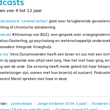
dcasts
en van 4 tot 12 jaar
odcastserie ‘Levend verlies’
gaat over terugkerende gevoelens 
rking of chronische aandoening.
odcast
#Stroomop van BGZJ: een gesprek over vroegsignalerin
atius-Oosterling, gz-psycholoog en wetenschappelijk onderzoek
ssadeur Integrale Vroeghulp.
je mij’
Vera Duivenvoorden heeft een broer en zus met een licht
in zij opgroeide was altijd veel zorg. Hoe het met haar ging, 
g aan de orde. Die ervaring heeft mede geleid tot haar fotoproj
mantelzorger zijn, samen met hun broer(s) of zus(sen). Podcas
ocent Merel spreken met haar in deze
Levensfases
Jonge kinderen (0 tm 3 jaar)
Kinderen 
enen (18 tot en met 66 jaar)
Ouderen (vanaf 67 jaar)