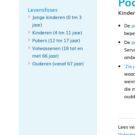
Po
Levensfases
Kinder
Jonge kinderen (0 tm 3
jaar)
De
p
Kinderen (4 tm 11 jaar)
bepe
Pubers (12 tm 17 jaar)
De
p
Volwassenen (18 tot en
Serv
met 66 jaar)
amba
Ouderen (vanaf 67 jaar)
‘Zie 
waar
weini
die 
oudd
Volwass