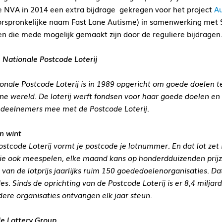
e NVA in 2014 een extra bijdrage gekregen voor het project
A
rspronkelijke naam Fast Lane Autisme) in samenwerking met 
en die mede mogelijk gemaakt zijn door de reguliere bijdragen
 Nationale Postcode Loterij
onale Postcode Loterij is in 1989 opgericht om goede doelen 
ne wereld. De loterij werft fondsen voor haar goede doelen en
 deelnemers mee met de Postcode Loterij.
n wint
Postcode Loterij vormt je postcode je lotnummer. En dat lot ze
ie ook meespelen, elke maand kans op honderdduizenden prijze
 van de lotprijs jaarlijks ruim 150 goededoelenorganisaties. 
es. Sinds de oprichting van de Postcode Loterij is er 8,4 mil
dere organisaties ontvangen elk jaar steun.
e Lottery Group