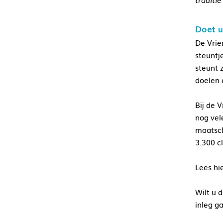
Doet u
De Vrie
steuntj
steunt 
doelen 
Bij de 
nog vel
maatsch
3.300 c
Lees hi
Wilt u 
inleg g