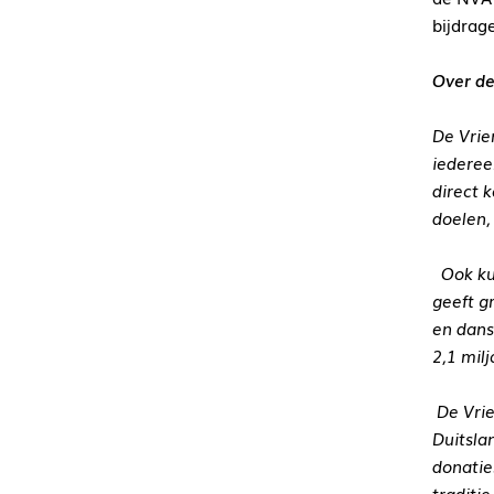
bijdrag
Over de
De Vrie
iederee
direct 
doelen,
Ook ku
geeft g
en dans
2,1 mil
De Vri
Duitsla
donatie
traditi