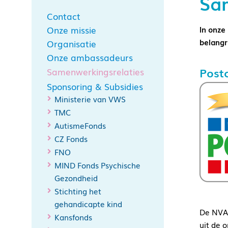
Sam
Contact
Onze missie
In onze
belangr
Organisatie
Onze ambassadeurs
Postc
Samenwerkingsrelaties
Sponsoring & Subsidies
Ministerie van VWS
TMC
AutismeFonds
CZ Fonds
FNO
MIND Fonds Psychische
Gezondheid
Stichting het
gehandicapte kind
De NVA 
Kansfonds
uit de 