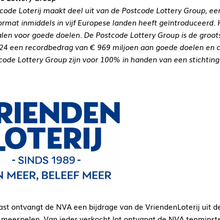
code Loterij maakt deel uit van de Postcode Lottery Group, e
format inmiddels in vijf Europese landen heeft geïntroduceerd. H
alen voor goede doelen. De Postcode Lottery Group is de groot
24 een recordbedrag van € 969 miljoen aan goede doelen en c
code Lottery Group zijn voor 100% in handen van een stichting
st ontvangt de NVA een bijdrage van de VriendenLoterij uit d
meespelen. Van ieder verkocht lot ontvangt de NVA tenminste