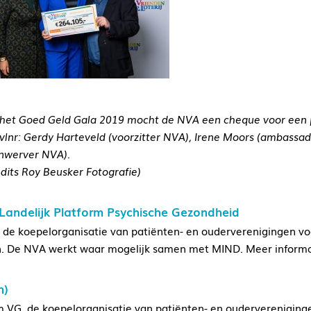
het Goed Geld Gala 2019 mocht de NVA een cheque voor een
 vlnr: Gerdy Harteveld (voorzitter NVA), Irene Moors (ambass
nwerver NVA).
edits Roy Beusker Fotografie)
andelijk Platform Psychische Gezondheid
 de koepelorganisatie van patiënten- en ouderverenigingen v
. De NVA werkt waar mogelijk samen met MIND. Meer inform
n)
m VG, de koepelorganisatie van patiënten- en ouderverenigin