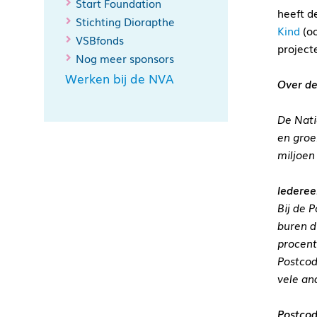
Start Foundation
heeft d
Stichting Diorapthe
Kind
(oo
VSBfonds
project
Nog meer sponsors
Werken bij de NVA
Over de
De Nati
en groe
miljoen
Iederee
Bij de 
buren d
procent
Postcod
vele an
Postcod