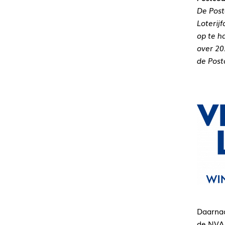
De Post
Loterij
op te h
over 20
de Post
Daarnaa
de NVA 