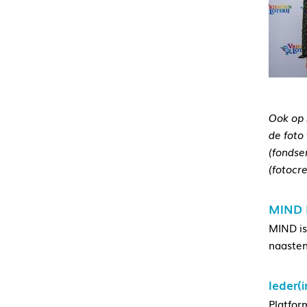
Ook op 
de foto
(fondse
(fotocr
MIND L
MIND is
naasten
Ieder(i
Platfor