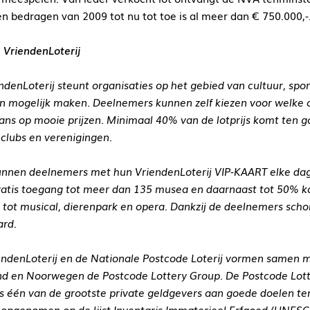
en bedragen van 2009 tot nu tot toe is al meer dan € 750.000,-
 VriendenLoterij
ndenLoterij steunt organisaties op het gebied van cultuur, sport
n mogelijk maken. Deelnemers kunnen zelf kiezen voor welke o
kans op mooie prijzen. Minimaal 40% van de lotprijs komt ten g
 clubs en verenigingen.
nnen deelnemers met hun VriendenLoterij VIP-KAART elke dag
ratis toegang tot meer dan 135 musea en daarnaast tot 50% kor
 tot musical, dierenpark en opera. Dankzij de deelnemers schon
jard.
endenLoterij en de Nationale Postcode Loterij vormen samen me
nd en Noorwegen de Postcode Lottery Group. De Postcode Lotte
s één van de grootste private geldgevers aan goede doelen ter
e opgenomen op de lijst Inventaris Immaterieel Erfgoed (UNES