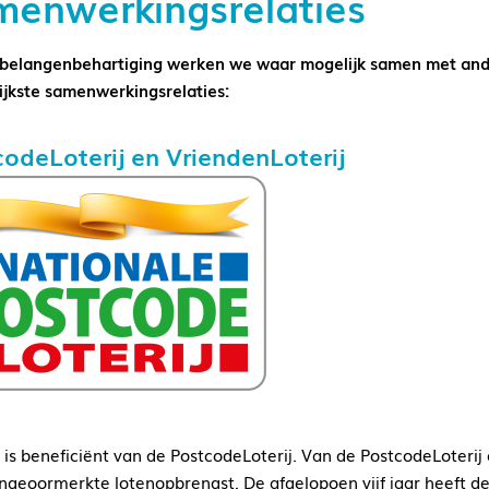
enwerkingsrelaties
 belangenbehartiging werken we waar mogelijk samen met ander
ijkste samenwerkingsrelaties:
odeLoterij en VriendenLoterij
is beneficiënt van de PostcodeLoterij. Van de PostcodeLoterij 
ongeoormerkte lotenopbrengst. De afgelopoen vijf jaar heeft d