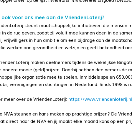
 ook voor ons mee aan de VriendenLoterij?
ndenLoterij steunt maatschappelijke initiatieven die mensen
e in de rug geven, zodat zij voluit mee kunnen doen in de sam
zij vrijwilligers in hun ambitie om een bijdrage aan de maatscha
die werken aan gezondheid en welzijn en geeft bekendheid aa
VriendenLoterij maken deelnemers tijdens de wekelijkse Bingot
e andere mooie (geld)prijzen. Daarbij hebben deelnemers de m
appelijke organisatie mee te spelen. Inmiddels spelen 650.0
lubs, verenigingen en stichtingen in Nederland. Sinds 1998 is
er meer over de VriendenLoterij:
https://www.vriendenloterij.n
de NVA steunen en kans maken op prachtige prijzen? De Vriend
aat direct naar de NVA en jij maakt elke maand kans op een pr