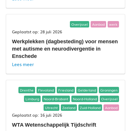
Overijssel
Aanbod
werk
28 juli 2026
Werkplekken (dagbesteding) voor mensen
met autisme en neurodivergentie in
Enschede
Lees meer
Drenthe
Flevoland
Friesland
Gelderland
Groningen
Limburg
Noord-Brabant
Noord-Holland
Overijssel
Utrecht
Zeeland
Zuid-Holland
Aanbod
16 juli 2026
WTA Wetenschappelijk Tijdschrift