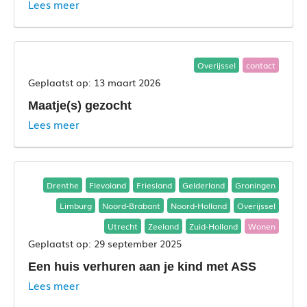
Lees meer
Overijssel
contact
13 maart 2026
Maatje(s) gezocht
Lees meer
Drenthe
Flevoland
Friesland
Gelderland
Groningen
Limburg
Noord-Brabant
Noord-Holland
Overijssel
Utrecht
Zeeland
Zuid-Holland
Wonen
29 september 2025
Een huis verhuren aan je kind met ASS
Lees meer