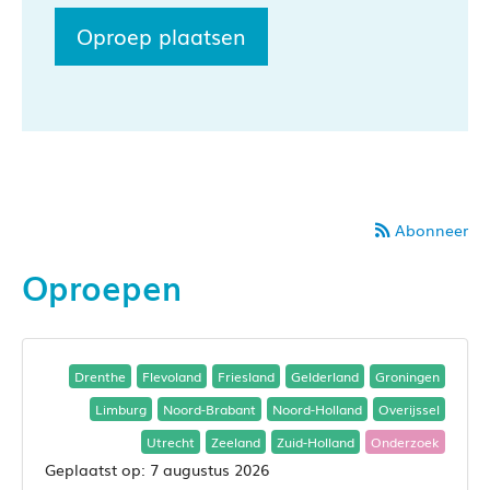
Oproep plaatsen
Abonneer
Oproepen
Drenthe
Flevoland
Friesland
Gelderland
Groningen
Limburg
Noord-Brabant
Noord-Holland
Overijssel
Utrecht
Zeeland
Zuid-Holland
Onderzoek
7 augustus 2026