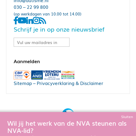
info@autisme.nl
030 – 22 99 800
(op werkdagen van 10.00 tot 14.00)
Schrijf je in op onze nieuwsbrief
Sitemap
–
Privacyverklaring & Disclaimer
Sluiten
Wil jij het werk van de NVA steunen als
Bouw, hosting & onderhoud door:
NVA-lid?
Snowball Ecommerce
Om de website goed te laten functioneren en te verbeteren