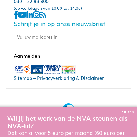
030 – 22 99 800
(op werkdagen van 10.00 tot 14.00)
Schrijf je in op onze nieuwsbrief
Sitemap
–
Privacyverklaring & Disclaimer
Sluiten
Wil jij het werk van de NVA steunen als
Bouw, hosting & onderhoud door:
NVA-lid?
Snowball Ecommerce
Om de website goed te laten functioneren en te verbeteren
Dat kan al voor 5 euro per maand (60 euro per