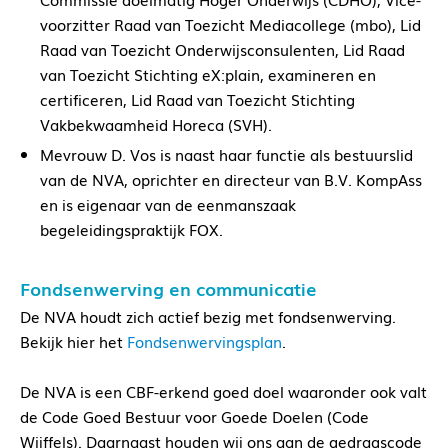
voorzitter Raad van Toezicht Mediacollege (mbo)
,
Lid
Raad van
T
oezicht Onderwijsconsulenten
,
Lid Raad
van
T
oezicht Stichting eX:plain, examineren en
certificeren
,
Lid Raad van Toezicht Stichting
Vakbekwaamheid Horeca (SVH).
Mevrouw D. Vos is naast haar functie als bestuurslid
van de NVA, oprichter en directeur van B.V. KompAss
en is eigenaar van de eenmanszaak
begeleidingspraktijk FOX.
Fondsenwerving en communicatie
De NVA houdt zich actief bezig met fondsenwerving.
Bekijk hier het
Fondsenwervingsplan
.
De NVA is een CBF-erkend goed doel waaronder ook valt
de Code Goed Bestuur voor Goede Doelen (Code
Wijffels). Daarnaast houden wij ons aan de gedragscode