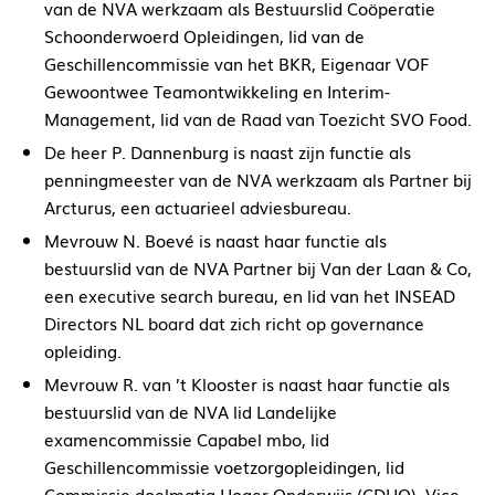
van de NVA werkzaam als Bestuurslid Coöperatie
Schoonderwoerd Opleidingen, lid van de
Geschillencommissie van het BKR, Eigenaar VOF
Gewoontwee Teamontwikkeling en Interim-
Management, lid van de Raad van Toezicht SVO Food.
De heer P. Dannenburg is naast zijn functie als
penningmeester van de NVA werkzaam als Partner bij
Arcturus, een actuarieel adviesbureau.
Mevrouw N. Boevé is naast haar functie als
bestuurslid van de NVA Partner bij Van der Laan & Co,
een executive search bureau, en lid van het INSEAD
Directors NL board dat zich richt op governance
opleiding.
M
evrouw R. van ’t Klooster is naast haar functie als
bestuurslid van de NVA
l
id Landelijke
examencommissie Capabel mbo
, l
id
Geschillencommissie voetzorgopleidingen
, l
id
Commissie doelmatig Hoger Onderwijs (CDHO)
,
Vice-