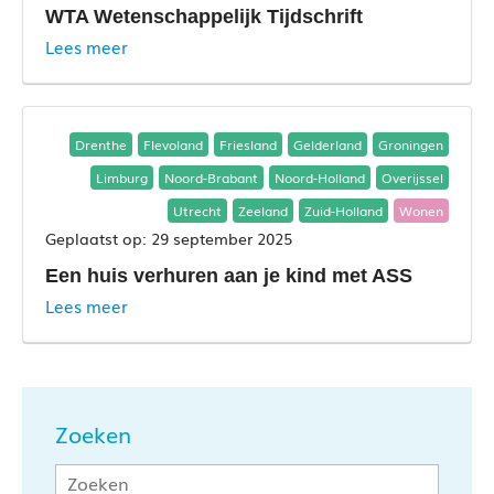
WTA Wetenschappelijk Tijdschrift
Lees meer
Drenthe
Flevoland
Friesland
Gelderland
Groningen
Limburg
Noord-Brabant
Noord-Holland
Overijssel
Utrecht
Zeeland
Zuid-Holland
Wonen
29 september 2025
Een huis verhuren aan je kind met ASS
Lees meer
Zoeken