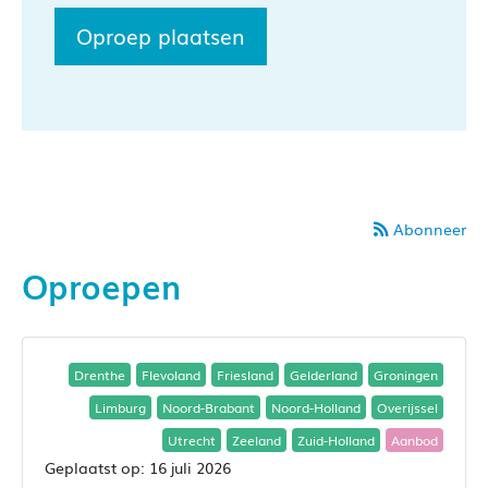
Oproep plaatsen
Abonneer
Oproepen
Drenthe
Flevoland
Friesland
Gelderland
Groningen
Limburg
Noord-Brabant
Noord-Holland
Overijssel
Utrecht
Zeeland
Zuid-Holland
Aanbod
16 juli 2026