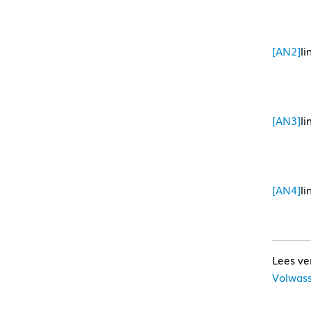
[AN2]
l
[AN3]
li
[AN4]
li
Volwass