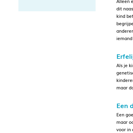
Alleen 
dit naa
kind be
begrijp
anderen
iemand 
Erfel
Als je 
genetis
kindere
maar da
Een d
Een goe
maar ook
voor in