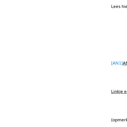
Lees hi
[AN1]
A
Linkje 
(opmerk