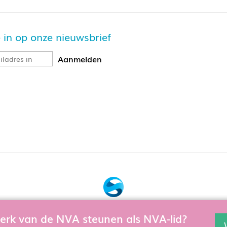
je in op onze nieuwsbrief
Bouw, hosting & onderhoud door:
 werk van de NVA steunen als NVA-lid?
en en te verbeteren gebruiken wij cookies. Als u de website verd
Snowball Ecommerce