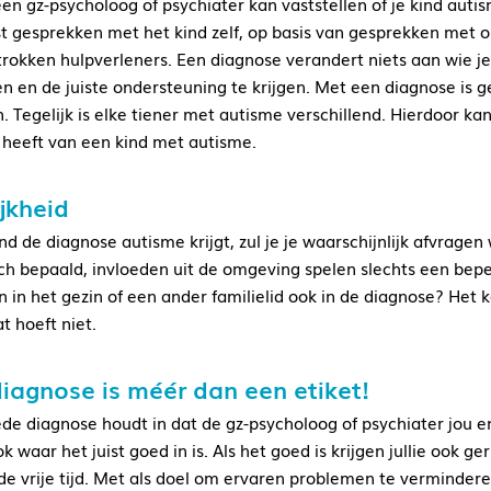
een gz-psycholoog of psychiater kan vaststellen of je kind autis
st gesprekken met het kind zelf, op basis van gesprekken met ou
trokken hulpverleners. Een diagnose verandert niets aan wie je k
en en de juiste ondersteuning te krijgen. Met een diagnose is 
. Tegelijk is elke tiener met autisme verschillend. Hierdoor ka
heeft van een kind met autisme.
ijkheid
kind de diagnose autisme krijgt, zul je je waarschijnlijk afvrag
ch bepaald, invloeden uit de omgeving spelen slechts een beper
n in het gezin of een ander familielid ook in de diagnose? Het k
t hoeft niet.
iagnose is méér dan een etiket!
de diagnose houdt in dat de gz-psycholoog of psychiater jou en j
 waar het juist goed in is. Als het goed is krijgen jullie ook g
 de vrije tijd. Met als doel om ervaren problemen te vermindere