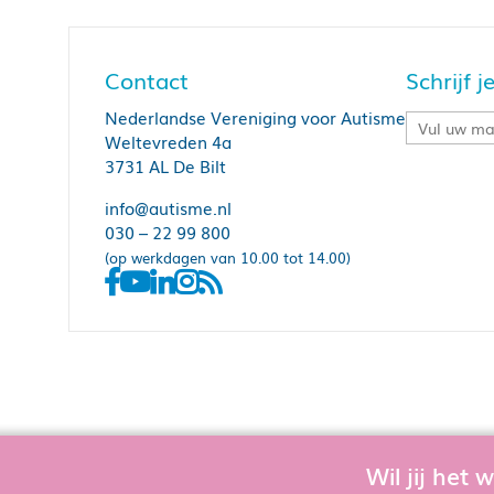
Contact
Schrijf 
Nederlandse Vereniging voor Autisme
Weltevreden 4a
3731 AL De Bilt
info@autisme.nl
030 – 22 99 800
(op werkdagen van 10.00 tot 14.00)
Wil jij het
Om de website goed te laten functioner