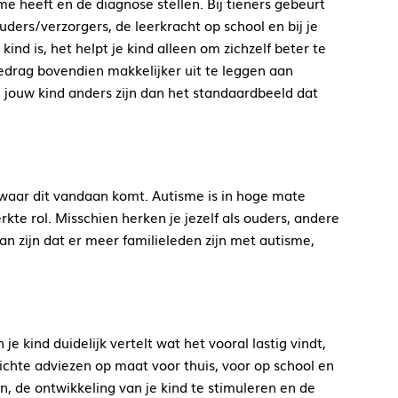
me heeft en de diagnose stellen. Bij tieners gebeurt
ders/verzorgers, de leerkracht op school en bij je
ind is, het helpt je kind alleen om zichzelf beter te
gedrag bovendien makkelijker uit te leggen aan
n jouw kind anders zijn dan het standaardbeeld dat
en waar dit vandaan komt. Autisme is in hoge mate
kte rol. Misschien herken je jezelf als ouders, andere
an zijn dat er meer familieleden zijn met autisme,
e kind duidelijk vertelt wat het vooral lastig vindt,
erichte adviezen op maat voor thuis, voor op school en
n, de ontwikkeling van je kind te stimuleren en de