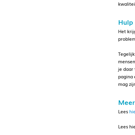
kwalite
Hulp
Het kri
problem
Tegelij
mensen 
je daar 
pagina 
mag zijn
Meer
Lees
hi
Lees hi