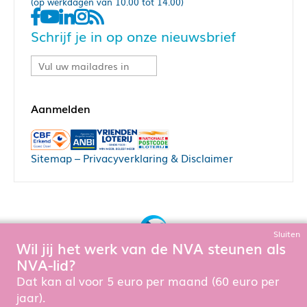
(op werkdagen van 10.00 tot 14.00)
Schrijf je in op onze nieuwsbrief
Sitemap
–
Privacyverklaring & Disclaimer
Sluiten
Wil jij het werk van de NVA steunen als
Bouw, hosting & onderhoud door:
NVA-lid?
Snowball Ecommerce
Dat kan al voor 5 euro per maand (60 euro per
jaar).