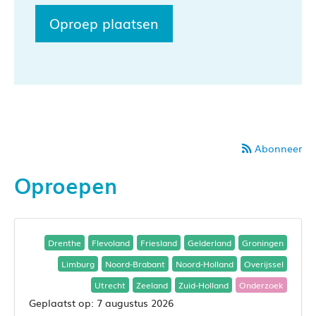
Oproep plaatsen
Abonneer
Oproepen
Drenthe
Flevoland
Friesland
Gelderland
Groningen
Limburg
Noord-Brabant
Noord-Holland
Overijssel
Utrecht
Zeeland
Zuid-Holland
Onderzoek
7 augustus 2026