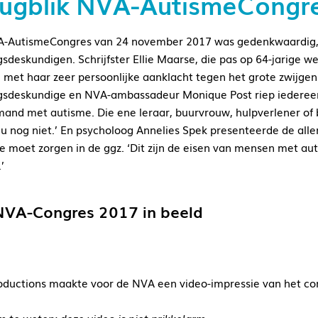
rugblik NVA-AutismeCongr
-AutismeCongres van 24 november 2017 was gedenkwaardig, a
gsdeskundigen. Schrijfster Ellie Maarse, die pas op 64-jarige 
l met haar zeer persoonlijke aanklacht tegen het grote zwijge
gsdeskundige en NVA-ambassadeur Monique Post riep iedereen 
mand met autisme. Die ene leraar, buurvrouw, hulpverlener of br
nu nog niet.’ En psycholoog Annelies Spek presenteerde de all
ie moet zorgen in de ggz. ‘Dit zijn de eisen van mensen met au
’
NVA-Congres 2017 in beeld
oductions maakte voor de NVA een video-impressie van het co