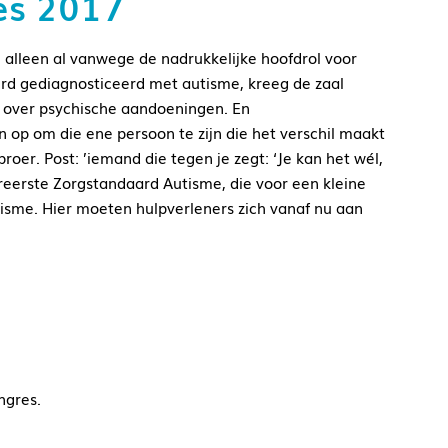
es 2017
lleen al vanwege de nadrukkelijke hoofdrol voor
werd gediagnosticeerd met autisme, kreeg de zaal
n over psychische aandoeningen. En
op om die ene persoon te zijn die het verschil maakt
oer. Post: ’iemand die tegen je zegt: ‘Je kan het wél,
ereerste Zorgstandaard Autisme, die voor een kleine
tisme. Hier moeten hulpverleners zich vanaf nu aan
ngres.