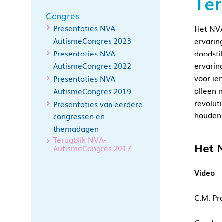
Te
Congres
Presentaties NVA-
Het NVA
AutismeCongres 2023
ervarin
Presentaties NVA
doodsti
AutismeCongres 2022
ervarin
voor ie
Presentaties NVA
alleen 
AutismeCongres 2019
revolut
Presentaties van eerdere
houden.
congressen en
themadagen
Terugblik NVA-
Het 
AutismeCongres 2017
Video
C.M. Pr