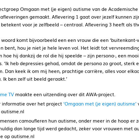
ectgroep Omgaan met (je eigen) autisme van de Academische 
afleveringen gemaakt. Aflevering 1 gaat over jezelf kunnen zijn
 betekent voor je zelfbeeld – centraal. Aflevering 3 heeft als 
 woord komt bijvoorbeeld een een vrouw die een ‘buitenkant-ver
 bent, hou je niet je hele leven vol. Het leidt tot vervreemding.
 hoe hij dankzij de rol die hij speelde – zijn persona-, een mo
js. ‘Ik heb depressies gehad, omdat de persona zo groot, sterk 
. Dan keek ik om mij heen, prachtige carrière, alles voor elka
 Ik ben zelf uit beeld geraakt.’
sme TV
maakte een uitzending over dit AWA-project.
 informatie over het project
‘Omgaan met (je eigen) autisme’
v
 autisme.nl
 mensen camoufleren hun autisme, onder meer in de hoop er zo m
huldig dan lange tijd werd gedacht, zeker voor vrouwen met a
je op autisme.nl