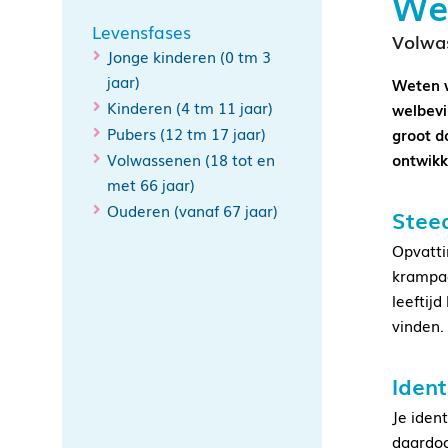
Wet
Levensfases
Volwas
Jonge kinderen (0 tm 3
jaar)
Weten w
Kinderen (4 tm 11 jaar)
welbevin
Pubers (12 tm 17 jaar)
groot d
Volwassenen (18 tot en
ontwikk
met 66 jaar)
Ouderen (vanaf 67 jaar)
Steed
Opvatti
krampac
leeftij
vinden. 
Ident
Je iden
daardoo