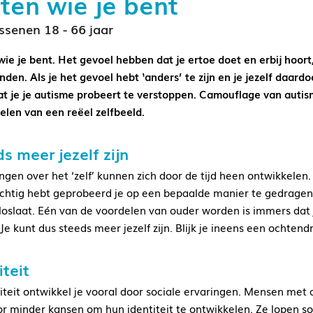
en wie je bent
senen 18 - 66 jaar
ie je bent. Het gevoel hebben dat je ertoe doet en erbij hoort,
den. Als je het gevoel hebt ‘anders’ te zijn en je jezelf daardo
at je je autisme probeert te verstoppen. Camouflage van autis
elen van een reëel zelfbeeld.
s meer jezelf zijn
ngen over het ‘zelf’ kunnen zich door de tijd heen ontwikkelen. 
htig hebt geprobeerd je op een bepaalde manier te gedragen o
d loslaat. Eén van de voordelen van ouder worden is immers dat
Je kunt dus steeds meer jezelf zijn. Blijk je ineens een ochtend
iteit
titeit ontwikkel je vooral door sociale ervaringen. Mensen met 
r minder kansen om hun identiteit te ontwikkelen. Ze lopen s