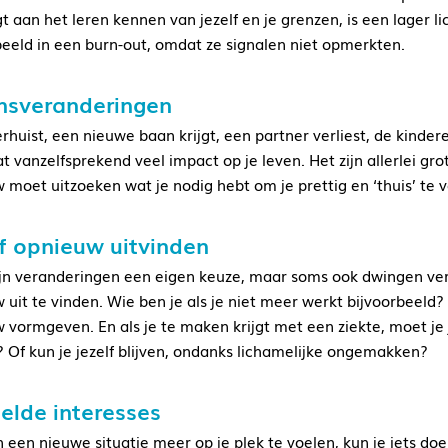
gt aan het leren kennen van jezelf en je grenzen, is een lage
beeld in een burn-out, omdat ze signalen niet opmerkten.
nsveranderingen
erhuist, een nieuwe baan krijgt, een partner verliest, de kinder
at vanzelfsprekend veel impact op je leven. Het zijn allerlei g
 moet uitzoeken wat je nodig hebt om je prettig en ‘thuis’ te v
f opnieuw uitvinden
jn veranderingen een eigen keuze, maar soms ook dwingen ve
 uit te vinden. Wie ben je als je niet meer werkt bijvoorbeeld? 
 vormgeven. En als je te maken krijgt met een ziekte, moet je 
? Of kun je jezelf blijven, ondanks lichamelijke ongemakken?
elde interesses
 een nieuwe situatie meer op je plek te voelen, kun je iets doen