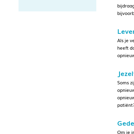
bijdraa
bijvoor
Leve
Als je v
heeft d
opnieuw
Jezel
Soms zi
opnieuw
opnieuw
patiënt
Gede
Om je in