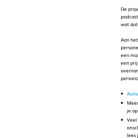
De proj
podcast
wat dat
Aan het
personen
een man
een pri
overnam
persona.
Auti
Meer
je op
Veel
onsc
lees 