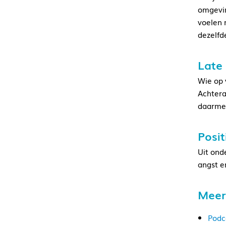
omgevin
voelen 
dezelfd
Late
Wie op v
Achtera
daarmee
Posit
Uit ond
angst e
Meer
Podc