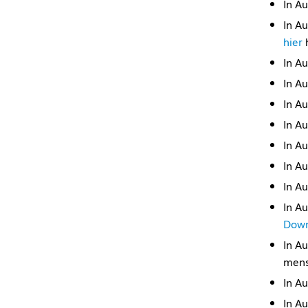
In A
In A
hier
h
In A
In A
In A
In A
In A
In A
In A
In A
Down
In A
mens
In A
In A