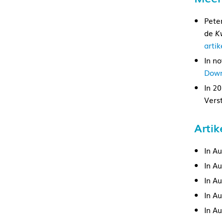
Pete
de
K
artik
In n
Down
In 2
Vers
Artik
In A
In A
In A
In A
In A