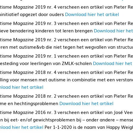
tisme Magazine
2019 nr. 4 verscheen een artikel van Pieter Re
initiatief opgezet door ouders
Download hier het artikel
tisme Magazine
2019 nr. 3 verscheen een artikel van Pieter Re
tieve benadering kinderen tot leren brengen
Download hier het 
tisme Magazine
2019 nr. 2 verscheen een artikel van Pieter Rei
eren met autisme&vb die niet tegen het wegvallen van struct
tisme Magazine
2019 nr. 1 verscheen een artikel van Pieter R
esteding voor leerlingen van ZMLK-scholen
Download hier het 
tisme Magazine
2018 nr. 4 verscheen een artikel van Pieter R
elling voor mensen met autisme in combinatie met een verstand
load hier het artikel
tisme Magazine
2018 nr. 2 verscheen een artikel van Pieter R
sme en hechtingsproblemen
Download hier het artikel
tisme Magazine
2016 nr. 3 verscheen een artikel van José Vee
en bij eet- en/of gewichtsproblemen bij – onder andere – mens
load hier het artikel
Per 1-1-2020 is de naam van Happy Weigh