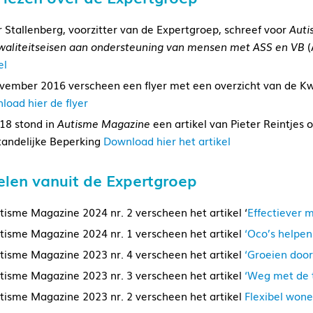
r Stallenberg, voorzitter van de Expertgroep, schreef voor
Auti
waliteitseisen aan ondersteuning van mensen met ASS en VB
(
el
ovember 2016 verscheen een flyer met een overzicht van de Kw
load hier de flyer
018 stond in
Autisme Magazine
een artikel van Pieter Reintjes
tandelijke Beperking
Download hier het artikel
elen vanuit de Expertgroep
utisme Magazine 2024 nr. 2 verscheen het artikel ‘
Effectiever 
utisme Magazine 2024 nr. 1 verscheen het artikel
‘Oco’s helpe
utisme Magazine 2023 nr. 4 verscheen het artikel
‘Groeien door
utisme Magazine 2023 nr. 3 verscheen het artikel
‘Weg met de t
utisme Magazine 2023 nr. 2 verscheen het artikel
Flexibel wone