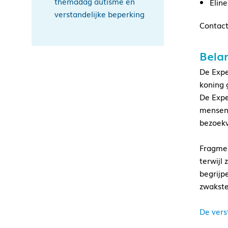
themadag autisme en
Elin
verstandelijke beperking
Contact
Bela
De Expe
koning 
De Expe
mensen 
bezoekv
Fragmen
terwijl 
begrijp
zwakste
De vers