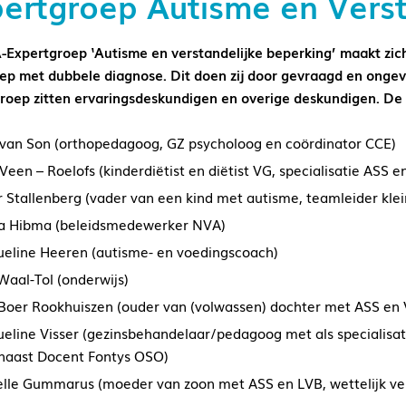
ertgroep Autisme en Verst
Expertgroep ‘Autisme en verstandelijke beperking’ maakt zich 
ep met dubbele diagnose. Dit doen zij door gevraagd en ongev
roep zitten ervaringsdeskundigen en overige deskundigen. De
van Son (orthopedagoog, GZ psycholoog en coördinator CCE)
Veen – Roelofs (kinderdiëtist en diëtist VG, specialisatie ASS
r Stallenberg (vader van een kind met autisme, teamleider kle
a Hibma (beleidsmedewerker NVA)
ueline Heeren (autisme- en voedingscoach)
Waal-Tol (onderwijs)
 Boer Rookhuiszen (ouder van (volwassen) dochter met ASS en V
ueline Visser (gezinsbehandelaar/pedagoog met als specialisat
naast Docent Fontys OSO)
elle Gummarus (moeder van zoon met ASS en LVB, wettelijk ve