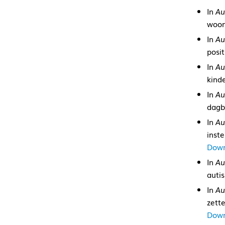
In
Au
woon
In
Au
posi
In
Au
kind
In
Au
dagb
In
Au
inst
Down
In
Au
auti
In
Au
zett
Down