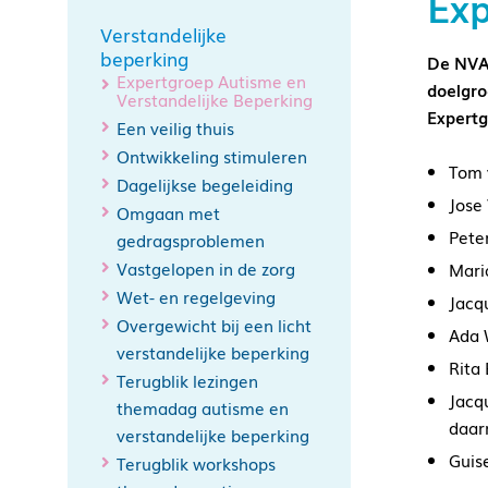
Exp
Verstandelijke
beperking
De NVA-
Expertgroep Autisme en
doelgro
Verstandelijke Beperking
Expertg
Een veilig thuis
Ontwikkeling stimuleren
Tom 
Dagelijkse begeleiding
Jose 
Omgaan met
Pete
gedragsproblemen
Vastgelopen in de zorg
Mari
Wet- en regelgeving
Jacq
Overgewicht bij een licht
Ada 
verstandelijke beperking
Rita
Terugblik lezingen
Jacq
themadag autisme en
daar
verstandelijke beperking
Guis
Terugblik workshops