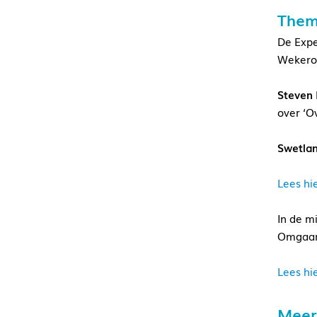
Them
De Expe
Wekero
Steven 
over ‘O
Swetlan
Lees hie
In de m
Omgaan
Lees hi
Meer