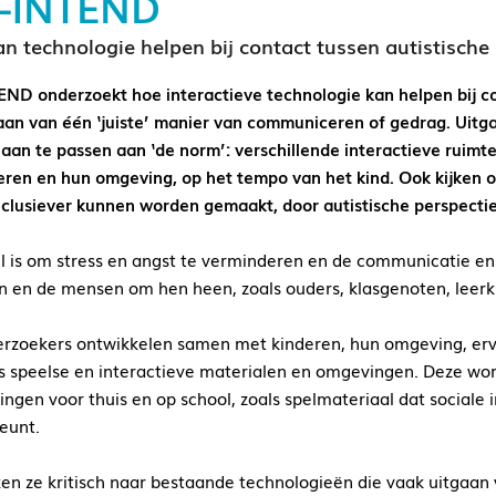
-INTEND
n technologie helpen bij contact tussen autistische
ND onderzoekt hoe interactieve technologie kan helpen bij co
gaan van één ‘juiste’ manier van communiceren of gedrag. Uitgan
aan te passen aan ‘de norm’: verschillende interactieve ruim
eren en hun omgeving, op het tempo van het kind. Ook kijken 
nclusiever kunnen worden gemaakt, door autistische perspecti
l is om stress en angst te verminderen en de communicatie en s
n en de mensen om hen heen, zoals ouders, klasgenoten, leerk
rzoekers ontwikkelen samen met kinderen, hun omgeving, erva
s speelse en interactieve materialen en omgevingen. Deze wor
ingen voor thuis en op school, zoals spelmateriaal dat sociale 
eunt.
ken ze kritisch naar bestaande technologieën die vaak uitgaan 