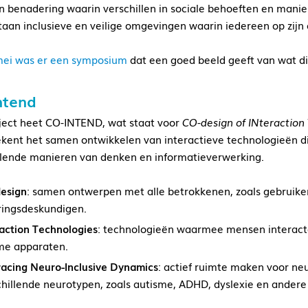
n benadering waarin verschillen in sociale behoeften en mani
taan inclusieve en veilige omgevingen waarin iedereen op zij
mei was er een symposium
dat een goed beeld geeft van wat dit
ntend
ject heet CO-INTEND, wat staat voor
CO-design of INteraction
ekent het samen ontwikkelen van interactieve technologieën d
llende manieren van denken en informatieverwerking.
esign
: samen ontwerpen met alle betrokkenen, zoals gebruike
ringsdeskundigen.
raction Technologies
: technologieën waarmee mensen interacter
me apparaten.
acing Neuro-Inclusive Dynamics
: actief ruimte maken voor ne
chillende neurotypen, zoals autisme, ADHD, dyslexie en ander