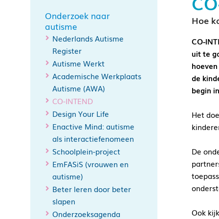
CO
Onderzoek naar
Hoe ka
autisme
Nederlands Autisme
CO-INTE
Register
uit te 
Autisme Werkt
hoeven 
Academische Werkplaats
de kind
Autisme (AWA)
begin i
CO-INTEND
Design Your Life
Het doe
Enactive Mind: autisme
kindere
als interactiefenomeen
Schoolplein-project
De onde
partner
EmFASiS (vrouwen en
toepass
autisme)
onderst
Beter leren door beter
slapen
Ook kij
Onderzoeksagenda