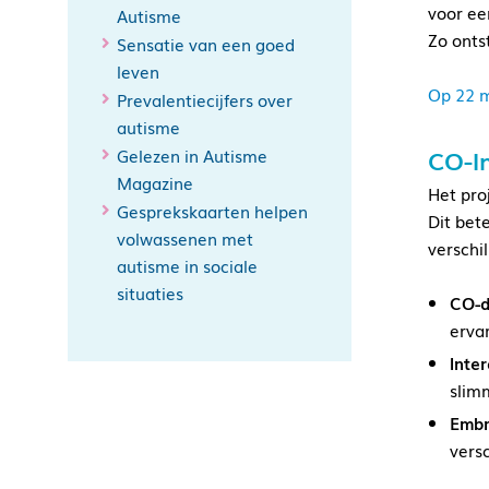
voor ee
Autisme
Zo onts
Sensatie van een goed
leven
Op 22 
Prevalentiecijfers over
autisme
CO-I
Gelezen in Autisme
Magazine
Het pro
Gesprekskaarten helpen
Dit bet
volwassenen met
verschi
autisme in sociale
situaties
CO-d
erva
Inte
slim
Embr
vers