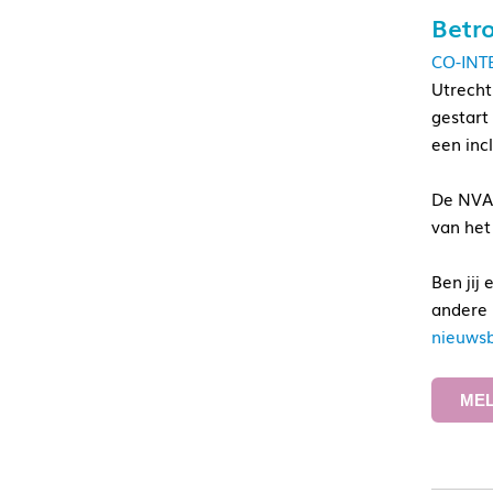
Betr
CO-INT
Utrecht
gestart
een inc
De NVA 
van het
Ben jij
andere 
nieuwsb
MEL