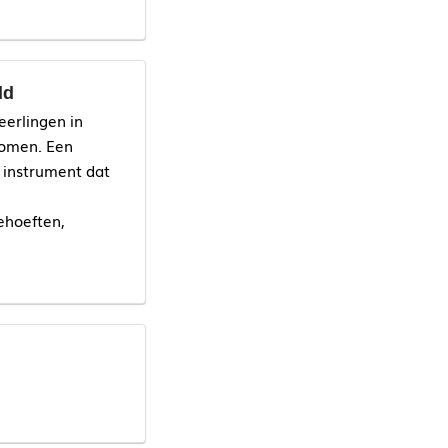
ld
eerlingen in
komen. Een
e instrument dat
ehoeften,