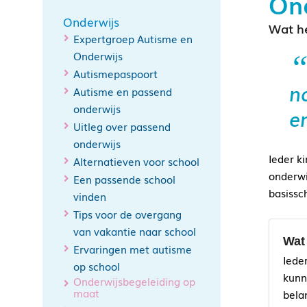
Ond
Onderwijs
Wat he
Expertgroep Autisme en
Onderwijs
Autismepaspoort
n
Autisme en passend
onderwijs
e
Uitleg over passend
onderwijs
Ieder k
Alternatieven voor school
onderwi
Een passende school
basissc
vinden
Tips voor de overgang
van vakantie naar school
Wat
Ervaringen met autisme
Iede
op school
kunn
Onderwijsbegeleiding op
maat
bela