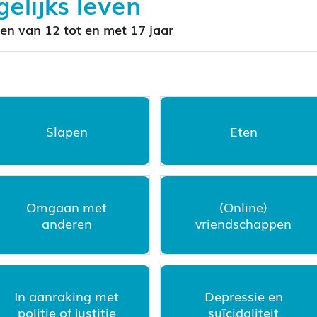
elijks leven
en van 12 tot en met 17 jaar
Slapen
Eten
Omgaan met
(Online)
anderen
vriendschappen
In aanraking met
Depressie en
politie of justitie
suïcidaliteit