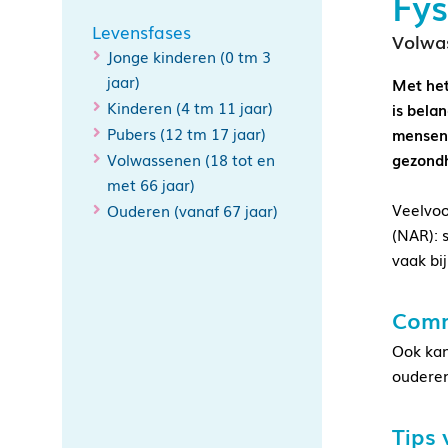
Fys
Levensfases
Volwa
Jonge kinderen (0 tm 3
jaar)
Met het
Kinderen (4 tm 11 jaar)
is bela
Pubers (12 tm 17 jaar)
mensen 
Volwassenen (18 tot en
gezondh
met 66 jaar)
Veelvoo
Ouderen (vanaf 67 jaar)
(NAR): 
vaak bi
Comm
Ook kan
ouderen
Tips 