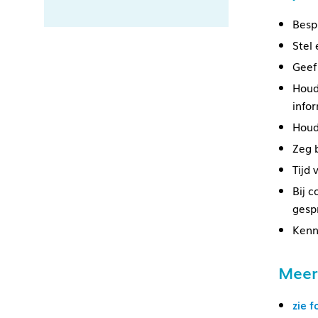
Besp
Stel
Geef 
Houd
info
Houd
Zeg b
Tijd 
Bij c
gesp
Kenn
Meer
zie 