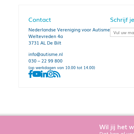
Contact
Schrijf 
Nederlandse Vereniging voor Autisme
Weltevreden 4a
3731 AL De Bilt
info@autisme.nl
030 – 22 99 800
(op werkdagen van 10.00 tot 14.00)
Wil jij het
Om de website goed te laten functioner
Dat kan al voo