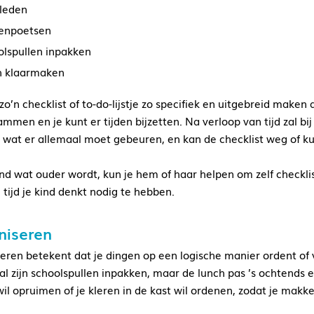
leden
enpoetsen
olspullen inpakken
h klaarmaken
zo’n checklist of to-do-lijstje zo specifiek en uitgebreid maken 
mmen en je kunt er tijden bijzetten. Na verloop van tijd zal bij 
en wat er allemaal moet gebeuren, en kan de checklist weg of k
kind wat ouder wordt, kun je hem of haar helpen om zelf checkl
 tijd je kind denkt nodig te hebben.
niseren
eren betekent dat je dingen op een logische manier ordent of v
al zijn schoolspullen inpakken, maar de lunch pas ’s ochtends e
il opruimen of je kleren in de kast wil ordenen, zodat je makke