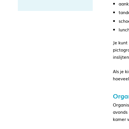
aank
tand
scho
lunc
Je kunt 
pictogra
inslijt
Als je 
hoeveel
Orga
Organis
avonds 
kamer w