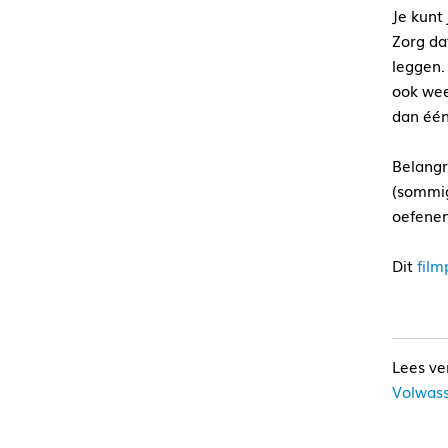
Je kunt
Zorg da
leggen. 
ook wee
dan één
Belangri
(sommig
oefenen
Dit
film
Volwass