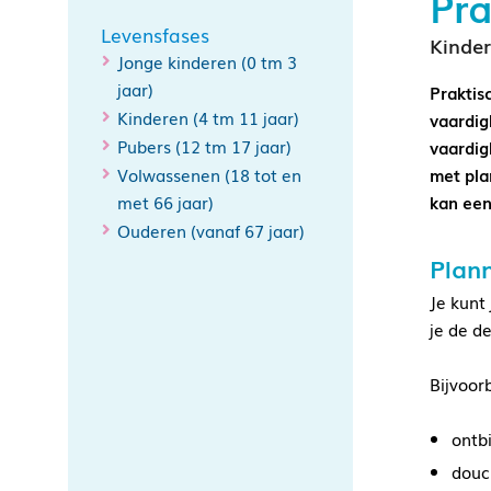
Pra
Levensfases
Kinder
Jonge kinderen (0 tm 3
jaar)
Praktis
Kinderen (4 tm 11 jaar)
vaardig
Pubers (12 tm 17 jaar)
vaardig
Volwassenen (18 tot en
met pla
met 66 jaar)
kan een
Ouderen (vanaf 67 jaar)
Plan
Je kunt
je de d
Bijvoor
ontb
douc