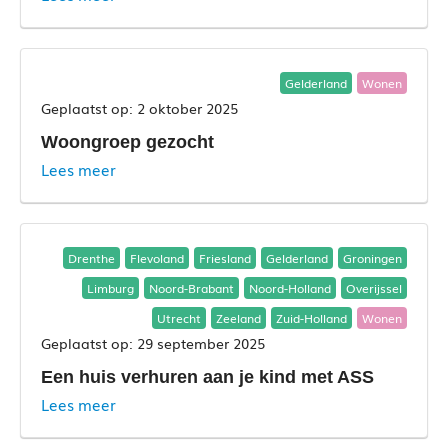
Gelderland
Wonen
2 oktober 2025
Woongroep gezocht
Lees meer
Drenthe
Flevoland
Friesland
Gelderland
Groningen
Limburg
Noord-Brabant
Noord-Holland
Overijssel
Utrecht
Zeeland
Zuid-Holland
Wonen
29 september 2025
Een huis verhuren aan je kind met ASS
Lees meer