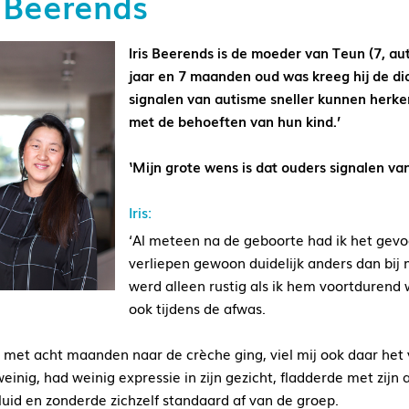
s Beerends
Iris Beerends is de moeder van Teun (7, au
jaar en 7 maanden oud was kreeg hij de di
signalen van autisme sneller kunnen herk
met de behoeften van hun kind.’
‘Mijn grote wens is dat ouders signalen v
Iris:
‘Al meteen na de geboorte had ik het gevo
verliepen gewoon duidelijk anders dan bij m
werd alleen rustig als ik hem voortdurend w
ook tijdens de afwas.
j met acht maanden naar de crèche ging, viel mij ook daar het
weinig, had weinig expressie in zijn gezicht, fladderde met zijn
luid en zonderde zichzelf standaard af van de groep.