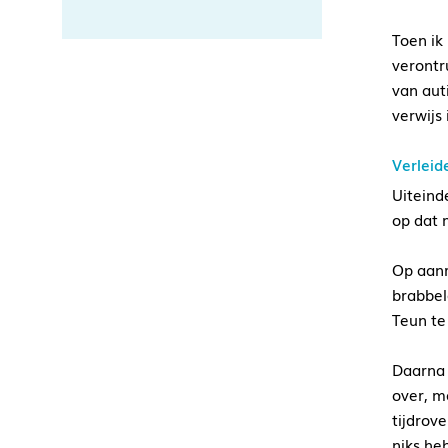
Toen ik
verontr
van aut
verwijs 
Verleid
Uiteind
op dat 
Op aanr
brabbel
Teun te
Daarna 
over, m
tijdrove
niks he