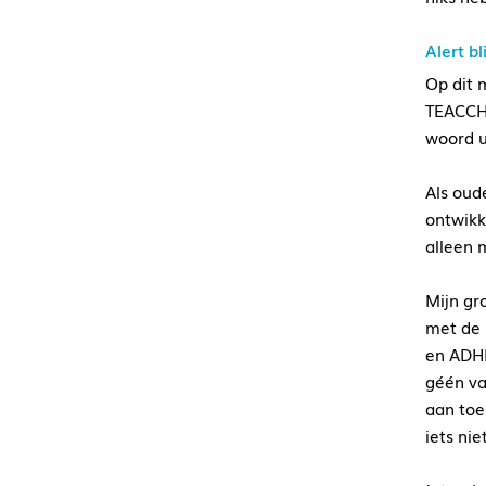
Alert bl
Op dit 
TEACCH*
woord u
Als oude
ontwikk
alleen 
Mijn gr
met de 
en ADHD
géén va
aan toe 
iets nie