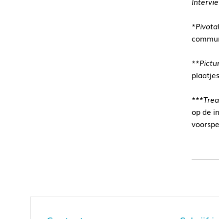
Intervi
*Pivota
communi
**Pictu
plaatje
***Trea
op de i
voorspe