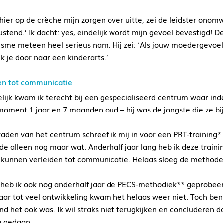
 hier op de crèche mijn zorgen over uitte, zei de leidster onom
ustend.’ Ik dacht: yes, eindelijk wordt mijn gevoel bevestigd! D
isme meteen heel serieus nam. Hij zei: ‘Als jouw moedergevoel 
ik je door naar een kinderarts.’
en tot communicatie
elijk kwam ik terecht bij een gespecialiseerd centrum waar i
moment 1 jaar en 7 maanden oud – hij was de jongste die ze b
aden van het centrum schreef ik mij in voor een PRT-training*
de alleen nog maar wat. Anderhalf jaar lang heb ik deze trainin
 kunnen verleiden tot communicatie. Helaas sloeg de methode 
heb ik ook nog anderhalf jaar de PECS-methodiek** geprobeerd
aar tot veel ontwikkeling kwam het helaas weer niet. Toch ben 
nd het ook was. Ik wil straks niet terugkijken en concluderen da
b gedaan.