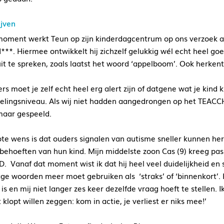
ijven
moment werkt Teun op zijn kinderdagcentrum op ons verzoek 
**. Hiermee ontwikkelt hij zichzelf gelukkig wél echt heel goed
it te spreken, zoals laatst het woord ‘appelboom’. Ook herkent 
rs moet je zelf echt heel erg alert zijn of datgene wat je kind 
elingsniveau. Als wij niet hadden aangedrongen op het TEAC
maar gespeeld.
ote wens is dat ouders signalen van autisme sneller kunnen h
behoeften van hun kind. Mijn middelste zoon Cas (9) kreeg pa
. Vanaf dat moment wist ik dat hij heel veel duidelijkheid en s
ge woorden meer moet gebruiken als ‘straks’ of ‘binnenkort’. Het
is en mij niet langer zes keer dezelfde vraag hoeft te stellen. 
t klopt willen zeggen: kom in actie, je verliest er niks mee!’