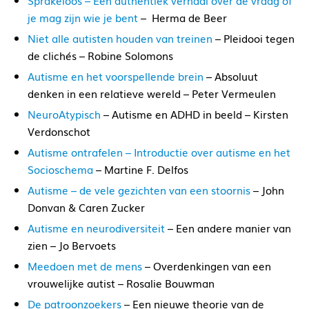
Sprakeloos – Een authentiek verhaal over de vraag of
je mag zijn wie je bent
– Herma de Beer
Niet alle autisten houden van treinen
– Pleidooi tegen
de clichés – Robine Solomons
Autisme en het voorspellende brein
– Absoluut
denken in een relatieve wereld – Peter Vermeulen
NeuroAtypisch
– Autisme en ADHD in beeld – Kirsten
Verdonschot
Autisme ontrafelen – Introductie over autisme en het
Socioschema
– Martine F. Delfos
Autisme – de vele gezichten van een stoornis
– John
Donvan & Caren Zucker
Autisme en neurodiversiteit
– Een andere manier van
zien – Jo Bervoets
Meedoen met de mens
– Overdenkingen van een
vrouwelijke autist – Rosalie Bouwman
De patroonzoekers
– Een nieuwe theorie van de