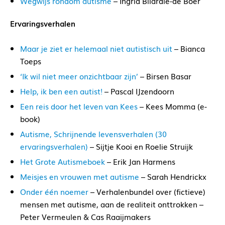
Wegwijs rondom autisme
– Ingrid Bilardie-de Boer
Ervaringsverhalen
Maar je ziet er helemaal niet autistisch uit
– Bianca
Toeps
‘Ik wil niet meer onzichtbaar zijn’
– Birsen Basar
Help, ik ben een autist!
– Pascal IJzendoorn
Een reis door het leven van Kees
– Kees Momma (e-
book)
Autisme, Schrijnende levensverhalen (30
ervaringsverhalen)
– Sijtje Kooi en Roelie Struijk
Het Grote Autismeboek
– Erik Jan Harmens
Meisjes en vrouwen met autisme
– Sarah Hendrickx
Onder één noemer
– Verhalenbundel over (fictieve)
mensen met autisme, aan de realiteit onttrokken –
Peter Vermeulen & Cas Raaijmakers