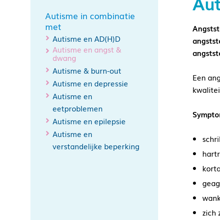
Au
Autisme in combinatie
met
Angstst
Autisme en AD(H)D
angstst
Autisme en angst &
angstst
dwang
Autisme & burn-out
Een ang
Autisme en depressie
kwalite
Autisme en
eetproblemen
Symptom
Autisme en epilepsie
Autisme en
schr
verstandelijke beperking
hart
kort
geag
wank
zich 