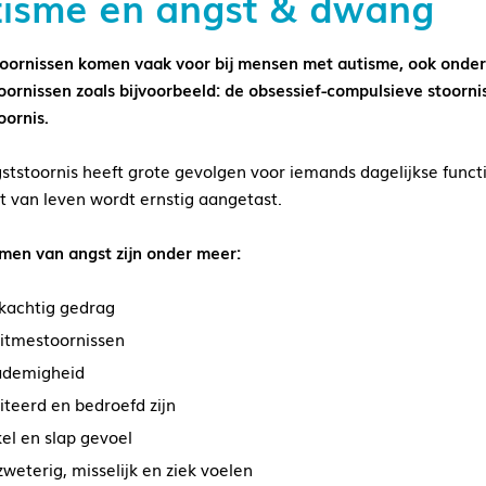
tisme en angst & dwang
oornissen komen vaak voor bij mensen met autisme, ook onder
oornissen zoals bijvoorbeeld: de obsessief-compulsieve stoorn
oornis.
ststoornis heeft grote gevolgen voor iemands dagelijkse functi
it van leven wordt ernstig aangetast.
en van angst zijn onder meer:
ikachtig gedrag
ritmestoornissen
ademigheid
iteerd en bedroefd zijn
el en slap gevoel
zweterig, misselijk en ziek voelen