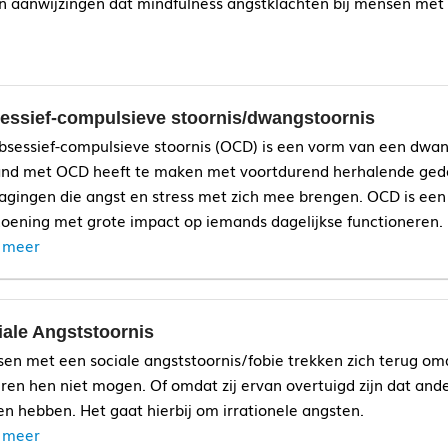
ijn aanwijzingen dat mindfulness angstklachten bij mensen met 
essief-compulsieve stoornis/dwangstoornis
bsessief-compulsieve stoornis (OCD) is een vorm van een dwan
nd met OCD heeft te maken met voortdurend herhalende ged
agingen die angst en stress met zich mee brengen. OCD is een 
oening met grote impact op iemands dagelijkse functioneren.
 meer
iale Angststoornis
en met een sociale angststoornis/fobie trekken zich terug omd
ren hen niet mogen. Of omdat zij ervan overtuigd zijn dat ande
en hebben. Het gaat hierbij om irrationele angsten.
 meer