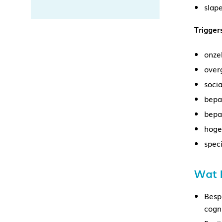
slap
Trigger
onze
over
soci
bepa
bepaa
hoge
speci
Wat 
Bespr
cogn