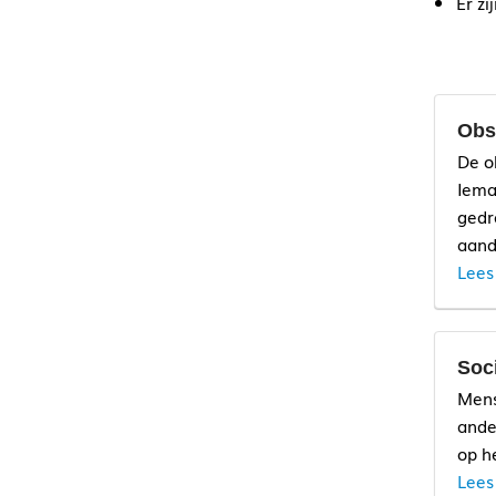
Er z
Obs
De o
Iema
gedr
aand
Lees
Soc
Mens
ande
op h
Lees