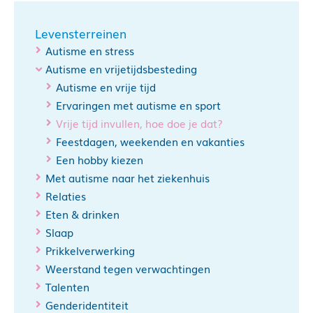
www.schaken-en-autisme.nl
Levensterreinen
Autisme en stress
Autisme en vrijetijdsbesteding
Autisme en vrije tijd
Ervaringen met autisme en sport
Vrije tijd invullen, hoe doe je dat?
www.autthere.nl
Feestdagen, weekenden en vakanties
Een hobby kiezen
Met autisme naar het ziekenhuis
Relaties
www.autisme.nl
Eten & drinken
www.mee.nl
Slaap
Prikkelverwerking
Weerstand tegen verwachtingen
Talenten
Genderidentiteit