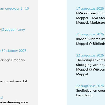
an ongeveer 2 - 10
17 augustus 2026
NVA aanwezig bij 
Meppel – Nva Ste
Meppel, Marktstra
VNG zeggen sorry
21 augustus 2026
Inloop Autisme In
Meppel @ Biblioth
g 30 oktober 2026
22 augustus 2026
perking: Omgaan
Themabijeenkomst:
uitdaging van neu
Meppel @ Wijkcen
Meppel
en groot verschil
22 augustus 2026
Spelletjes- en c
Den Haag
nd
dersteuning voor