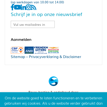
(op werkdagen van 10.00 tot 14.00)
Schrijf je in op onze nieuwsbrief
Sitemap
–
Privacyverklaring & Disclaimer
https://begineengoedgesprek.nl/hallo-
patient/tips/
Bouw, hosting & onderhoud door:
Snowball Ecommerce
Om de website goed te laten functioneren en te verbeteren
gebruiken wij cookies. Als u de website verder gebruikt dan