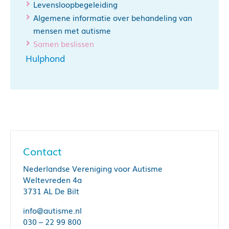
Levensloopbegeleiding
Algemene informatie over behandeling van
mensen met autisme
https://begineengoedgesprek.nl/hallo-
Samen beslissen
patient/samen-beslissen/
Hulphond
Contact
Nederlandse Vereniging voor Autisme
Weltevreden 4a
3731 AL De Bilt
info@autisme.nl
030 – 22 99 800