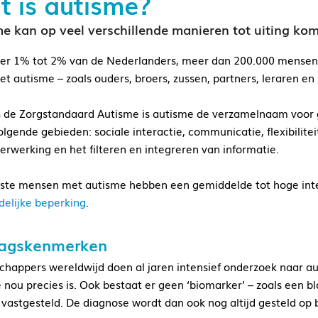
 is autisme?
e kan op veel verschillende manieren tot uiting ko
r 1% tot 2% van de Nederlanders, meer dan 200.000 mensen,
et autisme – zoals ouders, broers, zussen, partners, leraren en 
 de Zorgstandaard Autisme is autisme de verzamelnaam voor
olgende gebieden: sociale interactie, communicatie, flexibilite
verwerking en het filteren en integreren van informatie.
te mensen met autisme hebben een gemiddelde tot hoge intel
delijke beperking
.
agskenmerken
happers wereldwijd doen al jaren intensief onderzoek naar au
 nou precies is. Ook bestaat er geen ‘biomarker’ – zoals een 
vastgesteld. De diagnose wordt dan ook nog altijd gesteld op