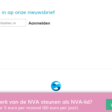
je in op onze nieuwsbrief
Bouw, hosting & onderhoud door:
 werk van de NVA steunen als NVA-lid?
en en te verbeteren gebruiken wij cookies. Als u de website verd
Snowball Ecommerce
r 5 euro per maand (60 euro per jaar).
aring
, die ook geldt als u lid wordt of zich aanmeldt voor nieuws