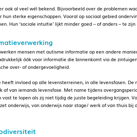
 er ook al veel wél bekend. Bijvoorbeeld over de problemen 
r hun sterke eigenschappen. Vooral op sociaal gebied onderv
n. Hun ‘sociale intuïtie’ lijkt minder goed – of anders – te zijn
rmatieverwerking
werken mensen met autisme informatie op een andere manier
adrukkelijk óók voor informatie die binnenkomt via de zintui
sche over- of ondergevoeligheid.
 heeft invloed op alle levensterreinen, in alle levensfasen. De
k af van iemands levensfase. Met name tijdens overgangsperi
vast te lopen als zij niet tijdig de juiste begeleiding krijgen.
zet onderwijs, van onderwijs naar stage/ werk of van thuis bij 
diversiteit