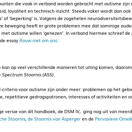
punten die vaak in verband worden gebracht met autisme zijn o
eid, loyaliteit en technisch inzicht. Steeds vaker wordt dan ook
is’ of ‘beperking’ is. Volgens de zogeheten neurodiversiteitsb
eze beweging heeft er grote problemen mee dat sommige ouders
met autisme willen ‘genezen’. In verband hiermee schreef de A
de essay
Rouw niet om ons
.
 kan op veel verschillende manieren tot uiting komen, daaro
 Spectrum Stoornis (ASS).
criteria voor autisme zijn onder meer: problemen op het gebie
e, repetitieve gedragspatronen, interesses of activiteiten en ov
ge versie van dit handboek, de DSM IV, ging nog uit van meerd
sche Stoornis
,
de Stoornis van Asperger
en de
Pervasieve Onwik