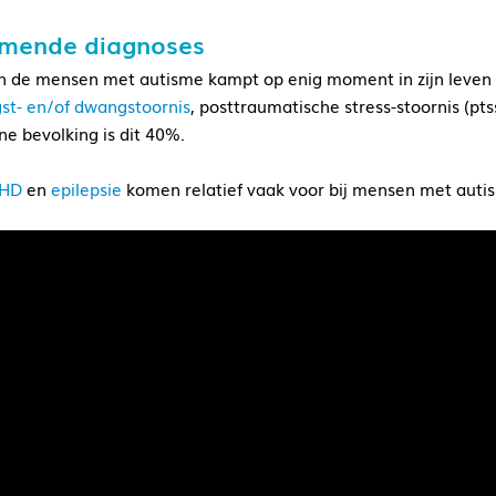
omende diagnoses
 de mensen met autisme kampt op enig moment in zijn leven 
st- en/of dwangstoornis
, posttraumatische stress-stoornis (pts
e bevolking is dit 40%.
HD
en
epilepsie
komen relatief vaak voor bij mensen met auti