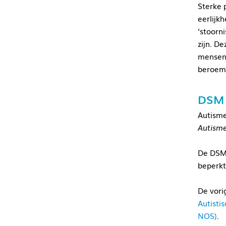
Sterke 
eerlijkh
‘stoorn
zijn. D
mensen 
beroem
DSM
Autisme
Autisme
De DSM-
beperkt
De vori
Autisti
NOS)
.