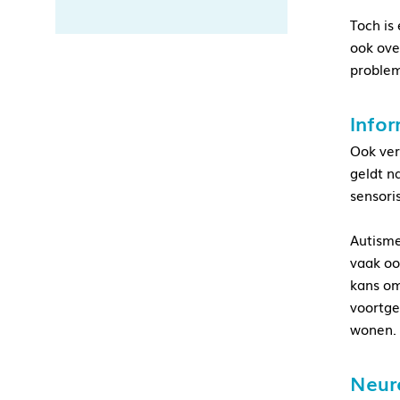
Toch is
ook ove
probleme
Info
Ook ver
geldt n
sensori
Autisme
vaak oo
kans om 
voortge
wonen.
Neuro