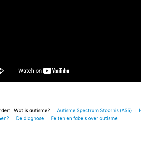
Wat is autisme?
Autisme Spectrum Stoornis (ASS)
nen?
De diagnose
Feiten en fabels over autisme