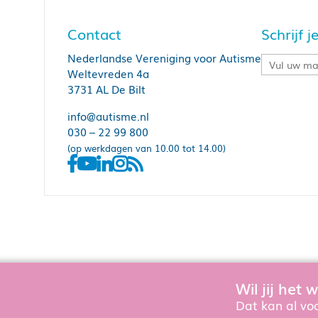
Contact
Schrijf 
Nederlandse Vereniging voor Autisme
Weltevreden 4a
3731 AL De Bilt
info@autisme.nl
030 – 22 99 800
(op werkdagen van 10.00 tot 14.00)
Wil jij het
Om de website goed te laten functioner
Dat kan al voo
Zie onze
privacyverkl