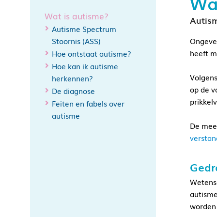
Wat
Wat is autisme?
Autism
Autisme Spectrum
Stoornis (ASS)
Ongevee
heeft m
Hoe ontstaat autisme?
Hoe kan ik autisme
Volgens
herkennen?
op de v
De diagnose
prikkel
Feiten en fabels over
autisme
De mees
verstan
Gedr
Wetensc
autisme
worden 