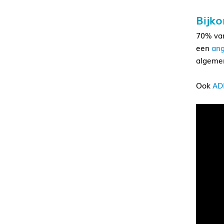
Bijk
70% van
een
ang
algemen
Ook
AD