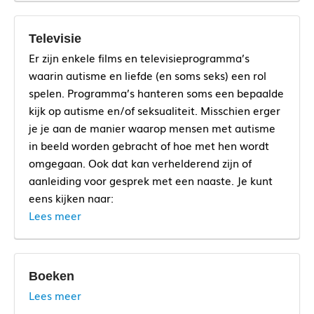
Het verboden praatjes spel
Beperkt: Intimiteit en seksualiteit met een
Is het wel normaal wat ik ervaar?
Seks is meer… Ganzenbord
beperking
Televisie
Seksualiteit en relaties horen erbij
Brochure Seksuele opvoeding van kinderen met
Gaan seksualiteit en autisme goed samen?
Er zijn enkele films en televisieprogramma’s
een beperking 0-18 jaar – Rutgers
Thematijdschrift Nederlandse Vereniging Artsen
waarin autisme en liefde (en soms seks) een rol
Mijn vriendin heeft autisme
Verstandelijk Gehandicapten over LVB en
Foto’s, afbeedingen en fysieke materialen om te
spelen. Programma’s hanteren soms een bepaalde
Autisme, seksualiteit en genderdiversiteit
seksualiteit
gebruiken bij voorlichting
kijk op autisme en/of seksualiteit. Misschien erger
Seksualiteit bespreekbaar maken bij mensen
je je aan de manier waarop mensen met autisme
Onderzoek: Wie geven jongeren met en zonder
met autisme
in beeld worden gebracht of hoe met hen wordt
autisme seksuele voorlichting?
omgegaan. Ook dat kan verhelderend zijn of
Autism AND Sexuality
zanzu.be
aanleiding voor gesprek met een naaste. Je kunt
eens kijken naar:
Lees meer
Boeken
NPOStart
Dalton.be
Lees meer
Love on the spectrum