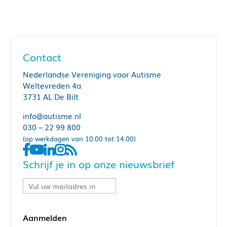
Contact
Nederlandse Vereniging voor Autisme
Seksuele voorlichting aan mensen met een
Weltevreden 4a
verstandelijke handicap
3731 AL De Bilt
info@autisme.nl
030 – 22 99 800
Asperger Syndrome – A Love Story
(op werkdagen van 10.00 tot 14.00)
The Autism Relationships Handbook: How to
Schrijf je in op onze nieuwsbrief
Thrive in Friendships, Dating, and Love
What men with asperger syndrome want to
know about women, dating and relationships
The Autism Friendly Guide to Periods