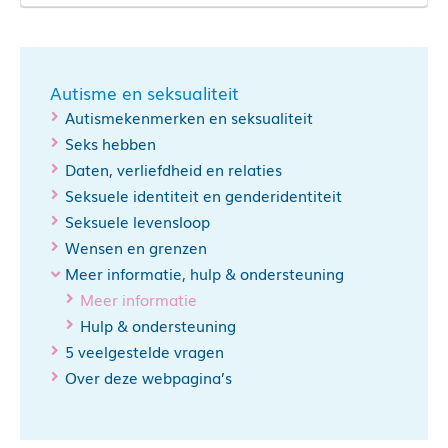
Atypical
Ada
Autisme en seksualiteit
Autismekenmerken en seksualiteit
Seks hebben
Daten, verliefdheid en relaties
Pubergids autisme
Seksuele identiteit en genderidentiteit
Seksuele levensloop
Lifehacks voor vrouwen met autisme – deel 1
Wensen en grenzen
deel 2
Gewoon.Bloot.
Meer informatie, hulp & ondersteuning
Lifehacks voor meiden met autisme
Meer informatie
Spuiten en Slikken
Hulp & ondersteuning
Seks, Love & Goop
Meisjes en vrouwen met autisme
5 veelgestelde vragen
De Dokter Corrie show
Over deze webpagina’s
Sex Education
Seks, drugs en Asperger
Aspergersyndroom en seksualiteit