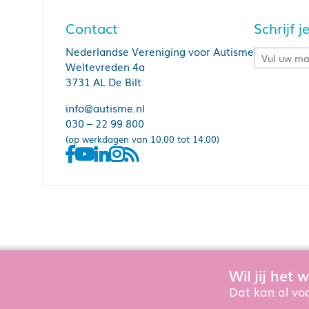
Contact
Schrijf 
Nederlandse Vereniging voor Autisme
Weltevreden 4a
3731 AL De Bilt
info@autisme.nl
030 – 22 99 800
(op werkdagen van 10.00 tot 14.00)
Wil jij het
Om de website goed te laten functioner
Dat kan al voo
Zie onze
privacyverkl