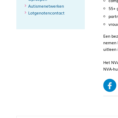
comp
Autismenetwerken
55+ 
Lotgenotencontact
part
vrou
Een bez
nemen b
uitleen
Het NVA
NVA-hui