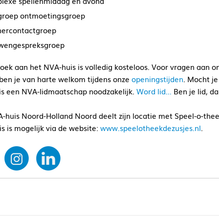
lexe spellenmiddag en avond
groep ontmoetingsgroep
nercontactgroep
wengespreksgroep
oek aan het NVA-huis is volledig kosteloos. Voor vragen aan onz
en je van harte welkom tijdens onze
openingstijden
. Mocht j
 is een NVA-lidmaatschap noodzakelijk.
Word lid…
Ben je lid, d
-huis Noord-Holland Noord deelt zijn locatie met Speel-o-thee
s is mogelijk via de website:
www.speelotheekdezusjes.nl
.