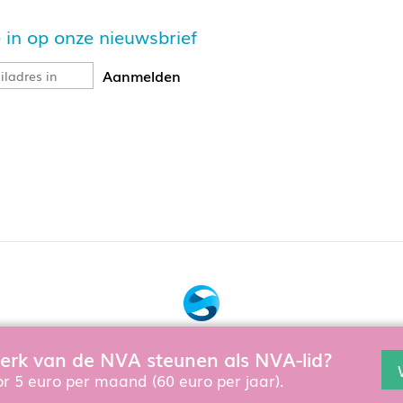
je in op onze nieuwsbrief
Bouw, hosting & onderhoud door:
 werk van de NVA steunen als NVA-lid?
en en te verbeteren gebruiken wij cookies. Als u de website verd
Snowball Ecommerce
r 5 euro per maand (60 euro per jaar).
aring
, die ook geldt als u lid wordt of zich aanmeldt voor nieuws