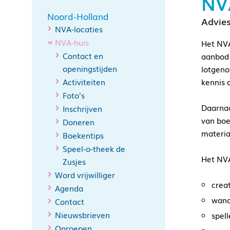
NV
Noord-Holland
Advies
NVA-locaties
NVA-huis
Het NVA
Contact en
aanbod 
openingstijden
lotgeno
Activiteiten
kennis 
Foto’s
Daarnaa
Inschrijven
van boe
Doneren
materia
Boekentips
Speel-o-theek de
Het NVA
Zusjes
Word vrijwilliger
crea
Agenda
wand
Contact
Nieuwsbrieven
spel
Oproepen