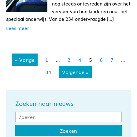
nog steeds ontevreden zijn over het
vervoer van hun kinderen naar het
speciaal onderwijs. Van de 234 ondervraagde […]
Lees meer
« Vorige
1
…
3
4
5
6
7
…
34
Volgende »
Zoeken naar nieuws