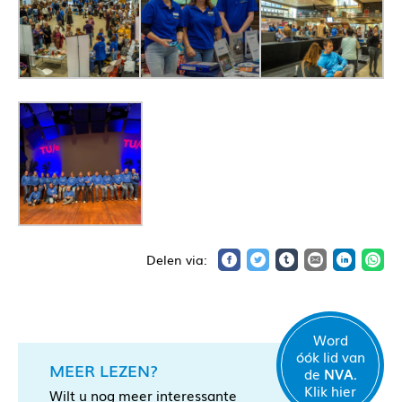
Word
óók lid van
MEER LEZEN?
de
NVA.
Klik hier
Wilt u nog meer interessante