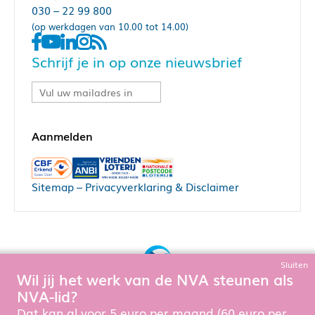
030 – 22 99 800
(op werkdagen van 10.00 tot 14.00)
Schrijf je in op onze nieuwsbrief
Sitemap
–
Privacyverklaring & Disclaimer
Sluiten
Wil jij het werk van de NVA steunen als
Bouw, hosting & onderhoud door:
NVA-lid?
Snowball Ecommerce
Om de website goed te laten functioneren en te verbeteren
Dat kan al voor 5 euro per maand (60 euro per