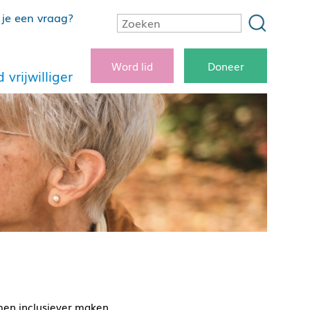
je een vraag?
Word lid
Doneer
 vrijwilliger
men inclusiever maken