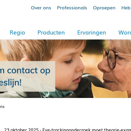
Over ons
Professionals
Oproepen
Heb 
Regio
Producten
Ervaringen
Word
ens
23 oktober 2025 - Eye-trackingonderzoek moet theorie-exa