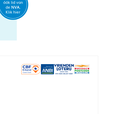
óók lid van
de
NVA.
Klik hier