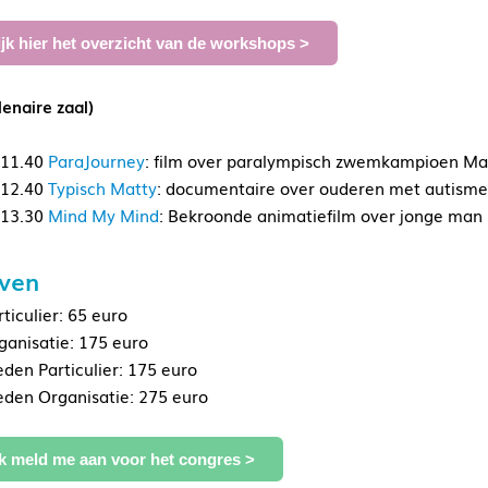
jk hier het overzicht van de workshops >
lenaire zaal)
 11.40
ParaJourney
: film over paralympisch zwemkampioen Ma
 12.40
Typisch Matty
: documentaire over ouderen met autisme
 13.30
Mind My Mind
: Bekroonde animatiefilm over jonge man m
even
rticulier: 65 euro
rganisatie: 175 euro
eden Particulier: 175 euro
leden Organisatie: 275 euro
ik meld me aan voor het congres >