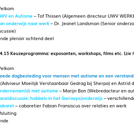
Welkom
WV en Autisme
– Tof Thissen (Algemeen directeur UWV WERKb
an onderwijs naar werk
– Dr. Jeanet Landsman (Senior onderz
scussie)
inde plenair ochtend deel
4.15 Keuzeprogramma: exposanten, workshops, films etc. (
zie 
Welkom
oede dagbesteding voor mensen met autisme en een verstandeli
 (Adviseur Moeilijk Verstaanbaar Gedrag bij Sherpa) en Astrid
ndernemen(d) met autisme
– Marijn Bon (Webredacteur en au
aneldiscussie: hobbels in het (beroeps)onderwijs
– verschillend
abaret
– cabaretier Fabian Fransiscus over relaties en werk
sluiting
inde