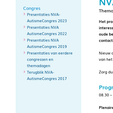
NV
Congres
Thema:
Presentaties NVA-
AutismeCongres 2023
Het pro
Presentaties NVA
interes
AutismeCongres 2022
oude be
Presentaties NVA
contact
AutismeCongres 2019
Presentaties van eerdere
Nieuw d
congressen en
van het
themadagen
Zorg du
Terugblik NVA-
AutismeCongres 2017
Prog
08.30 –
Plenaire