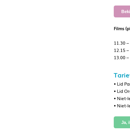
Beki
Films (p
11.30 –
12.15 –
13.00 –
Tari
• Lid Pa
• Lid O
• Niet-l
• Niet-
Ja, 