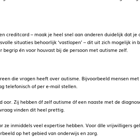
n creditcard – maak je heel snel aan anderen duidelijk dat je a
essvolle situaties behoorlijk ‘vastlopen’ – dit uit zich mogelijk
 begrip én voor houvast bij de persoon met autisme zelf.
ereen die vragen heeft over autisme. Bijvoorbeeld mensen met 
g telefonisch of per e-mail stellen.
d oor. Zij hebben óf zelf autisme óf een naaste met de diagnose.
aag vinden dit heel prettig.
or ze inmiddels veel expertise hebben. Voor álle vrijwilligers ge
orbeeld op het gebied van onderwijs en zorg.