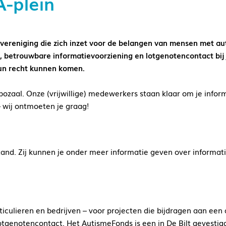
-plein
ereniging die zich inzet voor de belangen van mensen met auti
 betrouwbare informatievoorziening en lotgenotencontact bij 
hun recht kunnen komen.
ozaal. Onze (vrijwillige) medewerkers staan klaar om je inform
 wij ontmoeten je graag!
tand. Zij kunnen je onder meer informatie geven over informa
iculieren en bedrijven – voor projecten die bijdragen aan een
lotgenotencontact. Het AutismeFonds is een in De Bilt gevestig