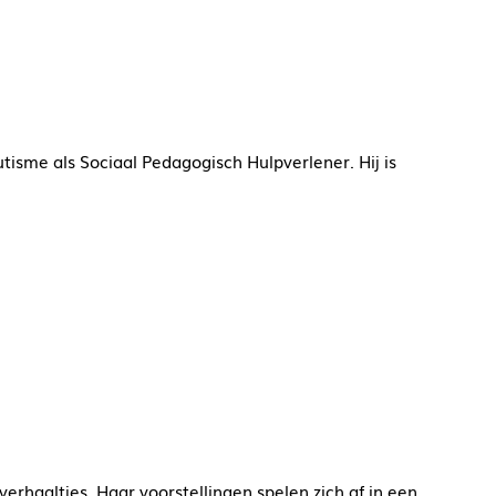
tisme als Sociaal Pedagogisch Hulpverlener. Hij is
k verhaaltjes. Haar voorstellingen spelen zich af in een