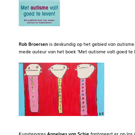
Rob Broersen
is deskundig op het gebied van autisme.
mede auteur van het boek ‘Met autisme valt goed te l
Kunstenares
Anneloes van Schie
fantaseert er op los i