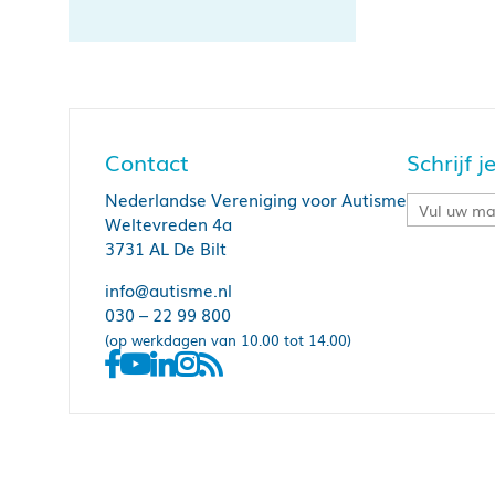
A
B
J
Contact
Schrijf 
Vo
Nederlandse Vereniging voor Autisme
Weltevreden 4a
Elke 
3731 AL De Bilt
Meed
info@autisme.nl
meen
030 – 22 99 800
(op werkdagen van 10.00 tot 14.00)
Op e
Voor