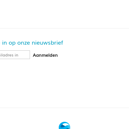
ltijd op een woensdagavond
egin om
19:00
uur, einde om
23.00
uur
e mag later komen en eerder weggaan
je in op onze nieuwsbrief
oraf aanmelden is niet nodig
avond is er een activiteit:
Iets Doen
. Dit is wisselend een pubqu
oen aan deze activiteit is niet verplicht. Je mag altijd een eig
emen. Ook als de activiteit pubquiz is, kan er nog een spel g
en Iets Drinken avond zijn twee vrijwilligers in oranje polo aan
 locaties en agenda kijk op:
www.ietsdrinken.nl