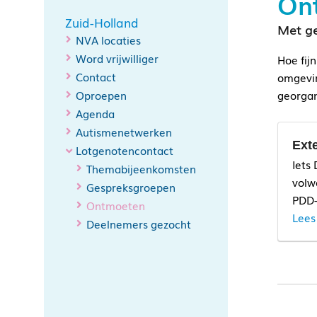
Ont
Zuid-Holland
Met ge
NVA locaties
Word vrijwilliger
Hoe fij
Contact
omgevin
Oproepen
georgan
Agenda
Autismenetwerken
Exte
Lotgenotencontact
Iets
Themabijeenkomsten
volw
Gespreksgroepen
PDD-
Ontmoeten
Lees
Deelnemers gezocht
Ie