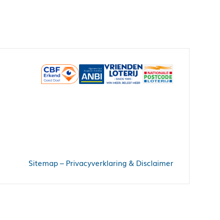
iz of spellen.
en spel
espeeld worden.
wezig.
Sitemap
–
Privacyverklaring & Disclaimer