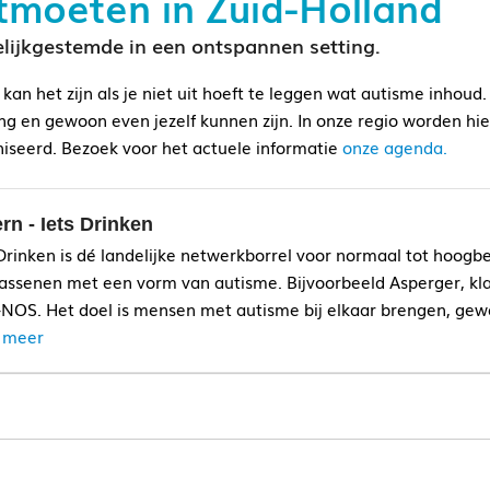
moeten in Zuid-Holland
lijkgestemde in een ontspannen setting.
n kan het zijn als je niet uit hoeft te leggen wat autisme in
g en gewoon even jezelf kunnen zijn. In onze regio worden hie
iseerd. Bezoek voor het actuele informatie
onze agenda.
rn - Iets Drinken
 Drinken is dé landelijke netwerkborrel voor normaal tot hoog
assenen met een vorm van autisme. Bijvoorbeeld Asperger, kla
NOS. Het doel is mensen met autisme bij elkaar brengen, gewo
 meer
ts Drinken is één keer per maand