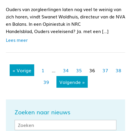
Ouders van zorgleerlingen laten nog veel te weinig van
zich horen, vindt Swanet Woldhuis, directeur van de NVA
en Balans. In een Opiniestuk in NRC
Handelsblad, Ouders veeleisend? Ja. met een […]
Lees meer
« Vorige
1
…
34
35
36
37
38
39
Volgende »
Zoeken naar nieuws