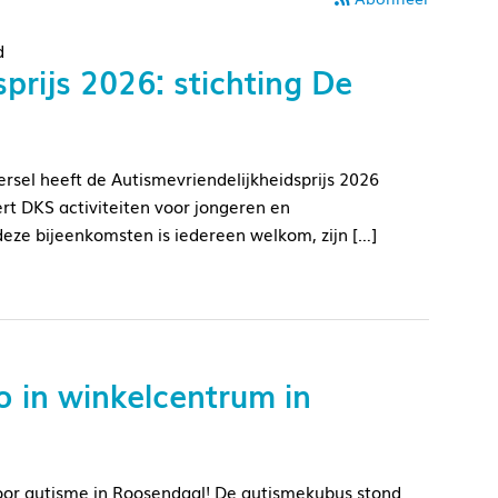
d
prijs 2026: stichting De
rsel heeft de Autismevriendelijkheidsprijs 2026
ert DKS activiteiten voor jongeren en
eze bijeenkomsten is iedereen welkom, zijn […]
o in winkelcentrum in
or autisme in Roosendaal! De autismekubus stond