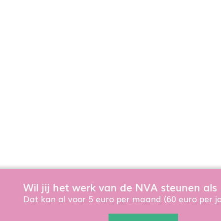
Wil jij het werk van de NVA steunen als
Om de website goed te laten functioneren en te verbeteren
Dat kan al voor 5 euro per maand (60 euro per ja
cookies. Als u de website verder gebruikt dan gaat u hiermee 
privacyverklaring
, die ook geldt als u lid wordt of zich 