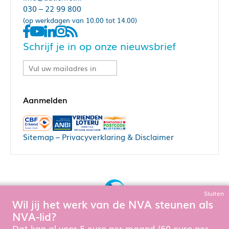
030 – 22 99 800
(op werkdagen van 10.00 tot 14.00)
Schrijf je in op onze nieuwsbrief
Sitemap
–
Privacyverklaring & Disclaimer
Sluiten
Wil jij het werk van de NVA steunen als
Bouw, hosting & onderhoud door:
NVA-lid?
Snowball Ecommerce
Om de website goed te laten functioneren en te verbeteren
Dat kan al voor 5 euro per maand (60 euro per