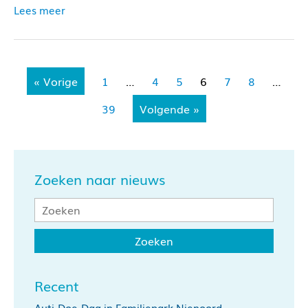
Lees meer
« Vorige
1
…
4
5
6
7
8
…
39
Volgende »
Zoeken naar nieuws
Recent
Auti-Doe-Dag in Familiepark Nienoord