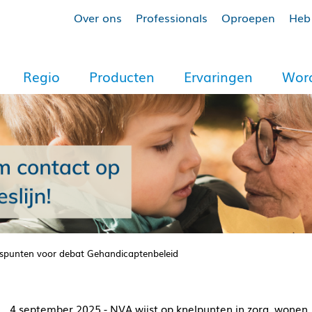
Over ons
Professionals
Oproepen
Heb 
Regio
Producten
Ervaringen
Word
spunten voor debat Gehandicaptenbeleid
4 september 2025 - NVA wijst op knelpunten in zorg, wonen,