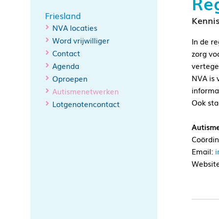
Reg
Friesland
Kennis
NVA locaties
Word vrijwilliger
In de r
Contact
zorg vo
Agenda
vertege
NVA is 
Oproepen
informa
Autismenetwerken
Ook sta
Lotgenotencontact
Autisme
Coördin
Email:
i
Websit