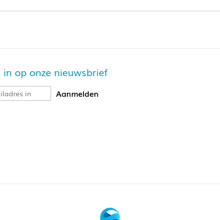
luesky
outube
nstagram
redactie.nva.ZH@autisme.nl
je in op onze nieuwsbrief
secretaris@nva-nb.nl