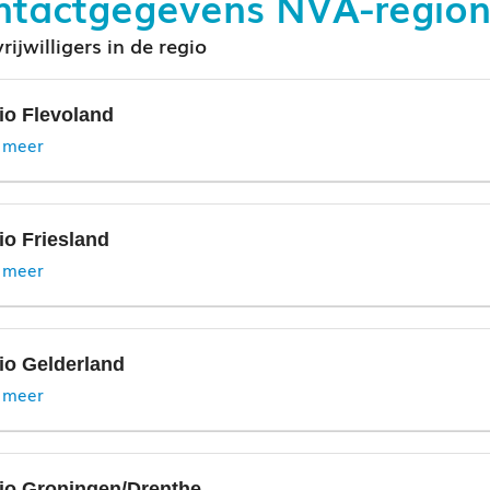
ntactgegevens NVA-region
rijwilligers in de regio
io Flevoland
 meer
io Friesland
 meer
io Gelderland
 meer
mail:
voorzitter.NVA.Friesland@autisme.nl
io Groningen/Drenthe