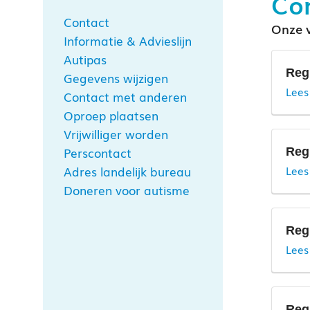
Co
Contact
Onze v
Informatie & Advieslijn
Autipas
Reg
Gegevens wijzigen
Lees
Contact met anderen
Oproep plaatsen
Vrijwilliger worden
Perscontact
Reg
Adres landelijk bureau
Lees
Doneren voor autisme
Reg
Lees
E
Reg