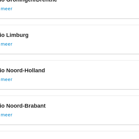
penningmeester.nva.friesland@autisme.nl
 meer
Pien Versteegh, voorzitter
mail:
friesland@autisme.nl
Bianca Lamers, secretaris
io Limburg
Email:
gelderland@autisme.nl
 meer
Pascal Wouters-Meijer, penningmeester
Email:
penningmeester.nva.gelderland@autisme.nl
Janneke Meijer-Wouters, alg. bestuurslid en redactie nieuwsb
io Noord-Holland
Email:
Gelderland.RedactieNVA@autisme.nl
acebook
 meer
Michel Bergijk, alg. bestuurslid
nkedIn
Asim Kaymak, alg. bestuurslid
Email:
bestuur1.nva.gl@autisme.nl
io Noord-Brabant
 meer