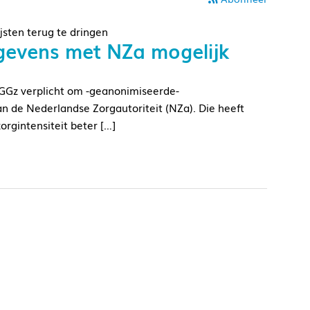
sten terug te dringen
gevens met NZa mogelijk
e GGz verplicht om -geanonimiseerde-
an de Nederlandse Zorgautoriteit (NZa). Die heeft
rgintensiteit beter […]