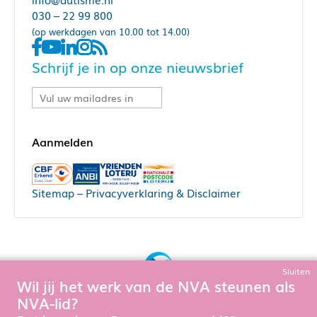
030 – 22 99 800
(op werkdagen van 10.00 tot 14.00)
Schrijf je in op onze nieuwsbrief
Sitemap
–
Privacyverklaring & Disclaimer
Sluiten
Wil jij het werk van de NVA steunen als
Bouw, hosting & onderhoud door:
NVA-lid?
Snowball Ecommerce
Om de website goed te laten functioneren en te verbeteren