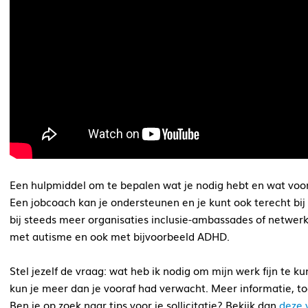
Een hulpmiddel om te bepalen wat je nodig hebt en wat voo
Een jobcoach kan je ondersteunen en je kunt ook terecht bij 
bij steeds meer organisaties inclusie-ambassades of netwer
met autisme en ook met bijvoorbeeld ADHD.
Stel jezelf de vraag: wat heb ik nodig om mijn werk fijn te 
kun je meer dan je vooraf had verwacht. Meer informatie, to
Ben je op zoek naar tips voor je sollicitatie? Bekijk dan
deze 