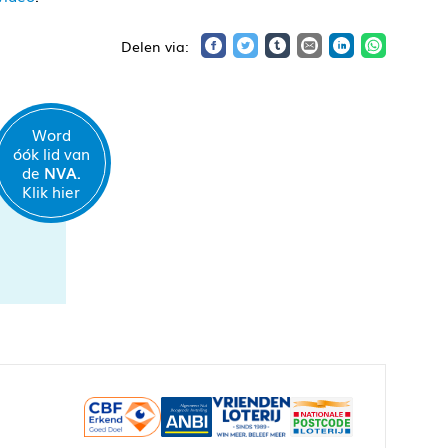
Word
óók lid van
de
NVA.
Klik hier